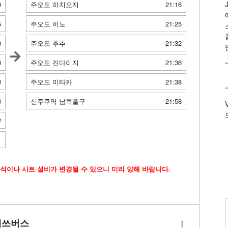
0
주오도 하치오지
21:16
5
주오도 히노
21:25
0
주오도 후추
21:32
0
주오도 진다이지
21:36
3
주오도 미타카
21:38
8
신주쿠역 남쪽출구
21:58
2
1
석이나 시트 설비가 변경될 수 있으니 미리 양해 바랍니다.
테쓰버스