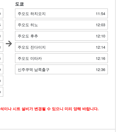
도쿄
0
주오도 하치오지
11:54
5
주오도 히노
12:03
3
주오도 후추
12:10
3
주오도 진다이지
12:14
5
주오도 미타카
12:16
9
신주쿠역 남쪽출구
12:36
0
9
석이나 시트 설비가 변경될 수 있으니 미리 양해 바랍니다.