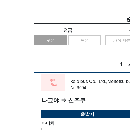
요금
낮은
높은
가장 빠
1
주간
keio bus Co., Ltd.,Meitetsu bu
버스
No.9004
나고야 ⇒ 신주쿠
출발지
아이치