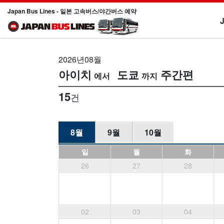
Japan Bus Lines - 일본 고속버스/야간버스 예약
2026년08월
아이치
도쿄
주간편
15
건
8월
9월
10월
일
월
화
26
27
28
02
03
04