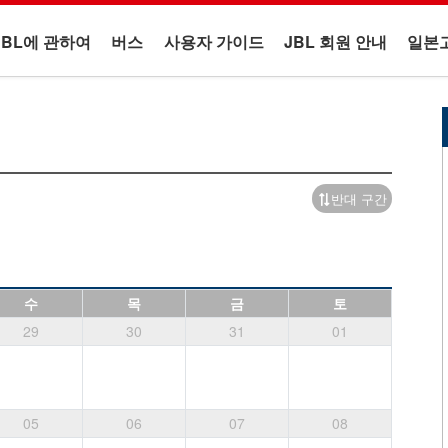
JBL에 관하여
버스
사용자 가이드
JBL 회원 안내
일본
반대 구간
수
목
금
토
29
30
31
01
05
06
07
08