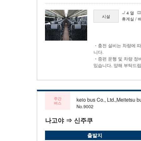
4 열
시설
휴게실 / 
・충전 설비는 차량에 따
니다.
・증편 운행 및 차량 정
있습니다. 양해 부탁드립
주간
keio bus Co., Ltd.,Meitetsu bu
버스
No.9002
나고야 ⇒ 신주쿠
출발지