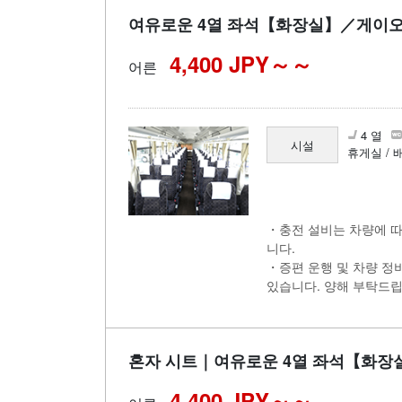
여유로운 4열 좌석【화장실】／게이오
4,400 JPY～
어른
4 열
시설
휴게실 / 
・충전 설비는 차량에 따
니다.
・증편 운행 및 차량 정
있습니다. 양해 부탁드립
혼자 시트｜여유로운 4열 좌석【화장
4,400 JPY～