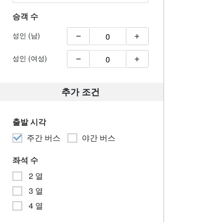
승객 수
성인 (남)
성인 (여성)
추가 조건
출발 시각
주간 버스
야간 버스
좌석 수
2 열
3 열
4 열