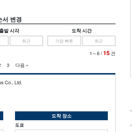
순서 변경
출발 시각
도착 시간
른
최근
가장 빠른
최근
15
1～6
/
건
2
3
다음 »
s Co., Ltd.
도착 장소
도쿄