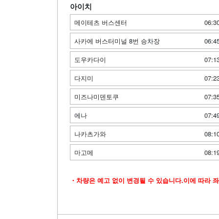
아이치
메이테츠 버스센터
06:3
사카에 버스터미널 8번 승차장
06:4
도우카다이
07:1
다지미
07:2
미즈나미덴토쿠
07:3
에나
07:4
나카츠가와
08:1
마고메
08:1
・차량은 예고 없이 변경될 수 있습니다.이에 따라 좌