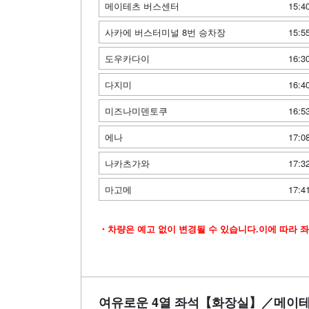
메이테츠 버스센터
15:4
사카에 버스터미널 8번 승차장
15:5
도우카다이
16:3
다지미
16:4
미즈나미덴토쿠
16:5
에나
17:0
나카츠가와
17:3
마고메
17:4
・차량은 예고 없이 변경될 수 있습니다.이에 따라 좌
여유로운 4열 좌석【화장실】／메이