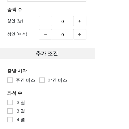
승객 수
성인 (남)
성인 (여성)
추가 조건
출발 시각
주간 버스
야간 버스
좌석 수
2 열
3 열
4 열