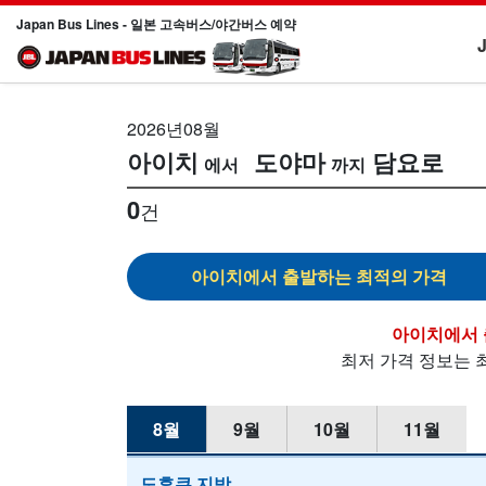
Japan Bus Lines - 일본 고속버스/야간버스 예약
2026년08월
아이치
도야마
담요로
0
건
아이치
아이치
최저 가격 정보는 
8월
9월
10월
11월
도후쿠 지방