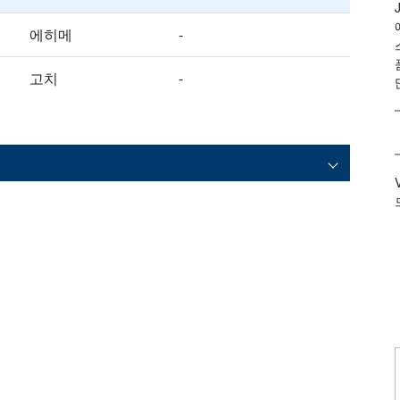
에히메
-
고치
-