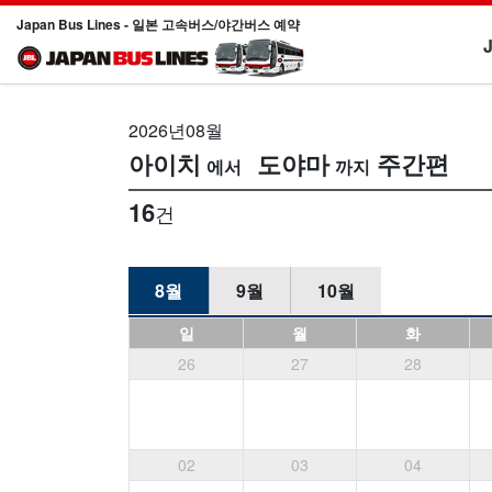
Japan Bus Lines - 일본 고속버스/야간버스 예약
2026년08월
아이치
도야마
주간편
16
건
8월
9월
10월
일
월
화
26
27
28
02
03
04