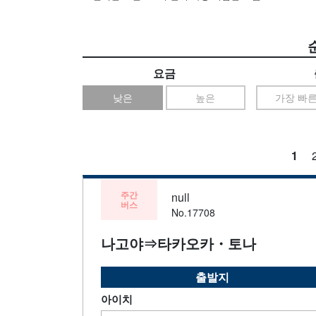
요금
낮은
높은
가장 빠
1
주간
null
버스
No.17708
나고야⇒타카오카・토나
출발지
아이치