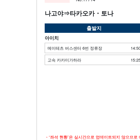
나고야⇒타카오카・토나
출발지
아이치
메이테츠 버스센터 6번 정류장
14:5
고속 카카미가하라
15:2
・‘좌석 현황’은 실시간으로 업데이트되지 않으므로 