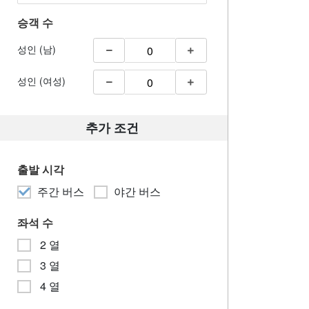
승객 수
성인 (남)
성인 (여성)
추가 조건
출발 시각
주간 버스
야간 버스
좌석 수
2 열
3 열
4 열