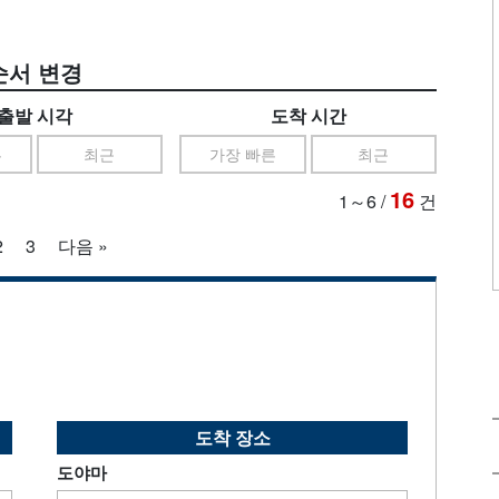
순서 변경
출발 시각
도착 시간
른
최근
가장 빠른
최근
16
1～6
/
건
2
3
다음 »
도착 장소
도야마