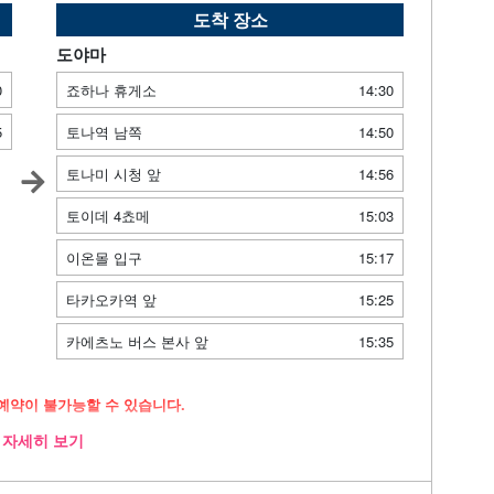
도착 장소
도야마
0
죠하나 휴게소
14:30
5
토나역 남쪽
14:50
토나미 시청 앞
14:56
토이데 4쵸메
15:03
이온몰 입구
15:17
타카오카역 앞
15:25
카에츠노 버스 본사 앞
15:35
예약이 불가능할 수 있습니다.
자세히 보기
로 운행
비