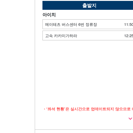
출발지
아이치
메이테츠 버스센터 6번 정류장
11:5
고속 카카미가하라
12:2
・‘좌석 현황’은 실시간으로 업데이트되지 않으므로 
・넉넉한 공간을 자랑하는 3열 독립 좌석 차량으
・장시간 이동 시에도 안심할 수 있는 화장실 완