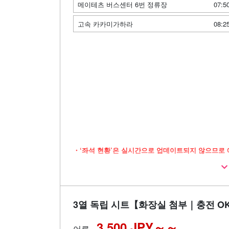
메이테츠 버스센터 6번 정류장
07:5
고속 카카미가하라
08:2
・‘좌석 현황’은 실시간으로 업데이트되지 않으므로 
・넉넉한 공간을 자랑하는 3열 독립 좌석 차량으
・장시간 이동 시에도 안심할 수 있는 화장실 완
・이동 시간을 쾌적하게 보낼 수 있는 Wi-Fi 제공
3열 독립 시트【화장실 첨부｜충전 O
3,500 JPY～
어른