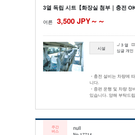
・이동 시간을 쾌적하게 보낼 수 있는 Wi-Fi 제공
3열 독립 시트【화장실 첨부｜충전 O
3,500 JPY～
어른
3 열
시설
싱글 개인 
・충전 설비는 차량에 따
니다.
・증편 운행 및 차량 정
있습니다. 양해 부탁드립
주간
null
버스
No.17714