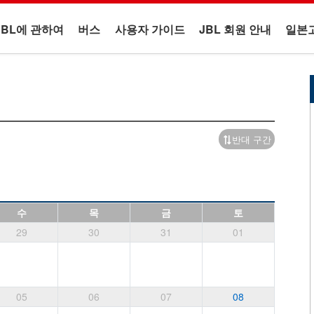
JBL에 관하여
버스
사용자 가이드
JBL 회원 안내
일본
반대 구간
수
목
금
토
29
30
31
01
05
06
07
08