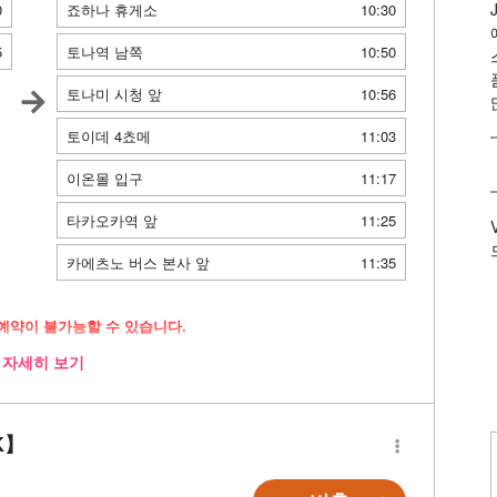
0
죠하나 휴게소
10:30
5
토나역 남쪽
10:50
토나미 시청 앞
10:56
토이데 4쵸메
11:03
이온몰 입구
11:17
타카오카역 앞
11:25
카에츠노 버스 본사 앞
11:35
예약이 불가능할 수 있습니다.
자세히 보기
로 운행
비
K】