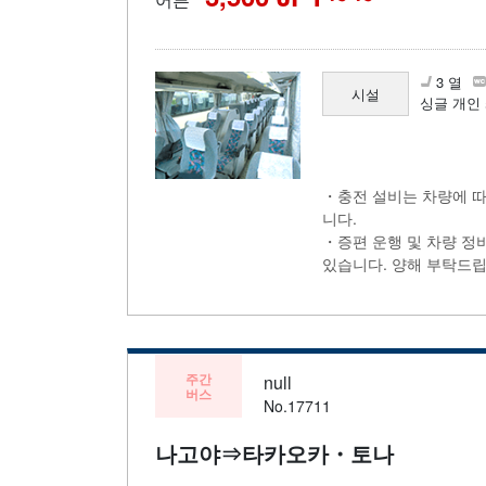
3 열
시설
싱글 개인 
・충전 설비는 차량에 따
니다.
・증편 운행 및 차량 정
있습니다. 양해 부탁드립
주간
null
버스
No.17711
나고야⇒타카오카・토나