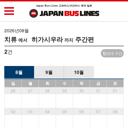
Japan Bus Lines 고속버스/야간버스 예약 일본
2026년08월
치류
히가시우라
주간편
2
건
반대 구간
8월
9월
10월
일
월
화
수
목
금
토
26
27
28
29
30
31
01
02
03
04
05
06
07
08