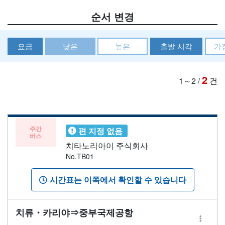
순서 변경
요금
낮은
높은
출발 시각
가
2
1～2
/
건
주간
편 지정 없음
버스
치타노리아이 주식회사
No.TB01
시간표는 이쪽에서 확인할 수 있습니다
치류・카리야⇒중부국제공항