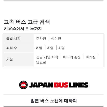
고속 버스 고급 검색
키요스
미노
출발 시각
주간편
심야편
좌석 수
2 열
3 열
4 열
싱글 개인 좌석
배터리 충전
휴게실
시설
담요로
일본 버스 노선에 대하여