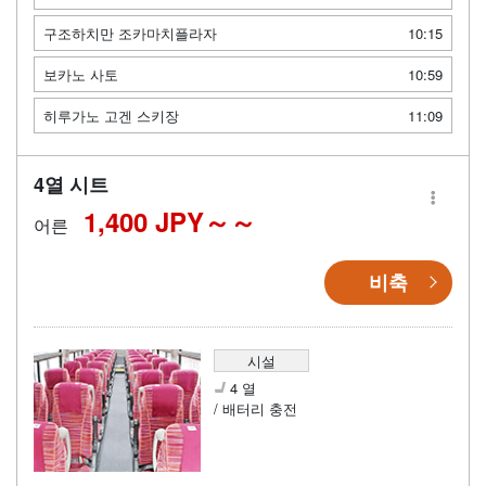
구조하치만 조카마치플라자
10:15
보카노 사토
10:59
히루가노 고겐 스키장
11:09
4열 시트
1,400 JPY～
어른
비축
시설
4 열
/ 배터리 충전