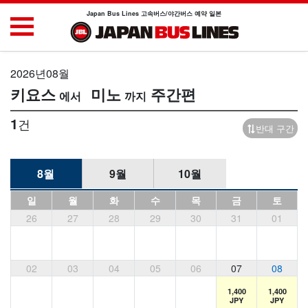
Japan Bus Lines 고속버스/야간버스 예약 일본
2026년08월
키요스
미노
주간편
1
건
반대 구간
8월
9월
10월
일
월
화
수
목
금
토
26
27
28
29
30
31
01
02
03
04
05
06
07
08
1,400
1,400
JPY
JPY