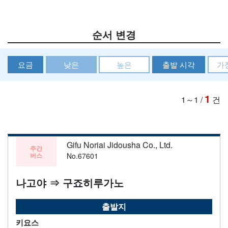
순서 변경
요금
낮은
높은
출발 시각
가
1
1～1
/
건
Gifu Noriai Jidousha Co., Ltd.
주간
버스
No.67601
나고야 ⇒ 구죠히루가노
출발지
키요스