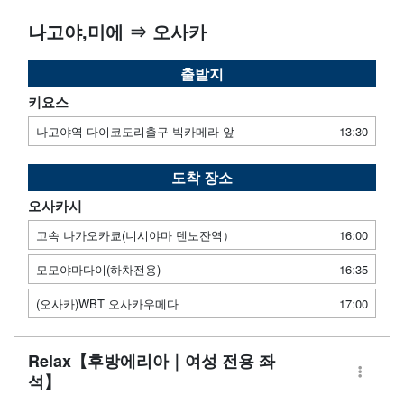
나고야,미에 ⇒ 오사카
출발지
키요스
나고야역 다이코도리출구 빅카메라 앞
13:30
도착 장소
오사카시
고속 나가오카쿄(니시야마 덴노잔역）
16:00
모모야마다이(하차전용)
16:35
(오사카)WBT 오사카우메다
17:00
Relax【후방에리아｜여성 전용 좌
석】