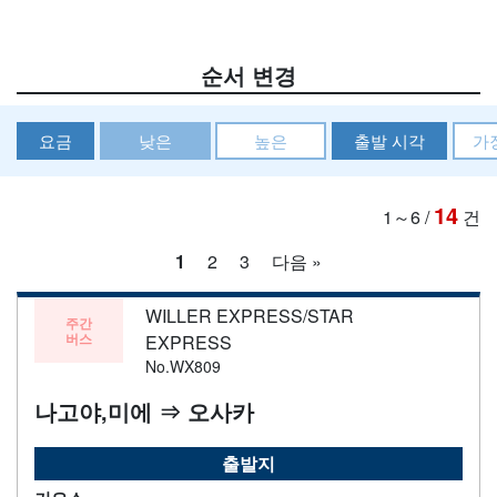
순서 변경
요금
낮은
높은
출발 시각
가
14
1～6
/
건
1
2
3
다음 »
WILLER EXPRESS/STAR
주간
버스
EXPRESS
No.WX809
나고야,미에 ⇒ 오사카
출발지