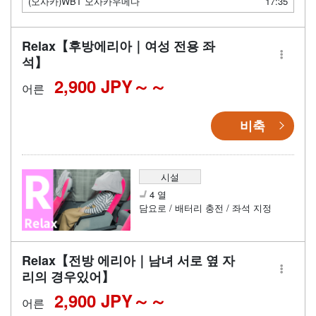
(오사카)WBT 오사카우메다
17:35
Relax【후방에리아｜여성 전용 좌
석】
2,900 JPY～
어른
비축
시설
4 열
담요로 / 배터리 충전 / 좌석 지정
Relax【전방 에리아｜남녀 서로 옆 자
리의 경우있어】
2,900 JPY～
어른