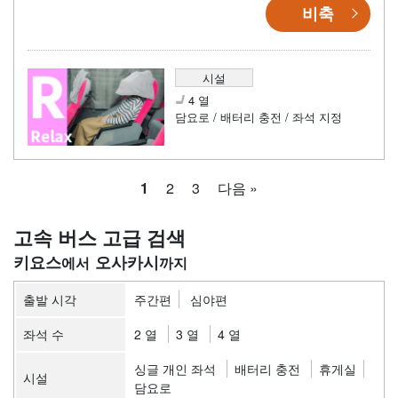
비축
시설
4 열
담요로 / 배터리 충전 / 좌석 지정
1
2
3
다음 »
고속 버스 고급 검색
키요스
오사카시
출발 시각
주간편
심야편
좌석 수
2 열
3 열
4 열
싱글 개인 좌석
배터리 충전
휴게실
시설
담요로