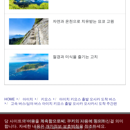
자연과 온천으로 치유받는 묘코 고원
절경과 미식을 즐기는 고치
HOME
아이치
키요스
아이치 키요스 출발 오사카 도착 버스
고속 버스/심야 버스 아이치 키요스 출발 오사카 오사카시 도착 주간편
|
|
|
Home
등록정보/약관
개인정보 보호방침
당 사이트의 이용을 계속함으로써, 쿠키의 사용에 동의하신걸 의미
합니다. 자세한 내용은
개인정보 보호방침
을 참조하세요.
|
|
승하차지 확인 안내
FAQ
문의