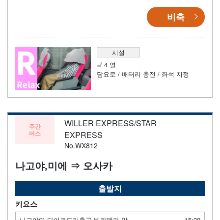
비축
시설
4 열
담요로 / 배터리 충전 / 좌석 지정
WILLER EXPRESS/STAR
주간
버스
EXPRESS
No.WX812
나고야,미에 ⇒ 오사카
출발지
키요스
나고야역 다이코도리출구 빅카메라 앞
15:30