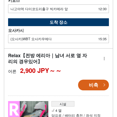
키요스
나고야역 다이코도리출구 빅카메라 앞
12:30
도착 장소
오사카시
(오사카)WBT 오사카우메다
15:35
Relax【전방 에리아｜남녀 서로 옆 자
리의 경우있어】
2,900 JPY～
어른
비축
시설
4 열
담요로 / 배터리 충전 / 좌석 지정