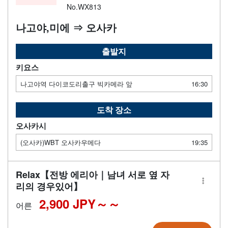
No.WX813
나고야,미에 ⇒ 오사카
출발지
키요스
나고야역 다이코도리출구 빅카메라 앞
16:30
도착 장소
오사카시
(오사카)WBT 오사카우메다
19:35
Relax【전방 에리아｜남녀 서로 옆 자
리의 경우있어】
2,900 JPY～
어른