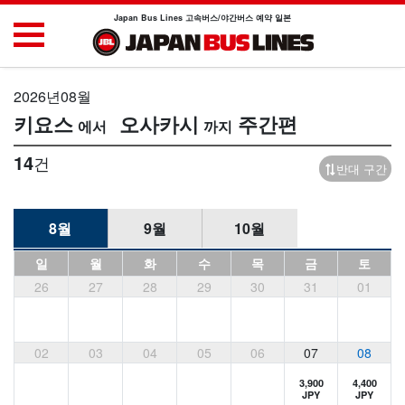
Japan Bus Lines 고속버스/야간버스 예약 일본
2026년08월
키요스
오사카시
주간편
14
건
반대 구간
8월
9월
10월
일
월
화
수
목
금
토
26
27
28
29
30
31
01
02
03
04
05
06
07
08
3,900
4,400
JPY
JPY