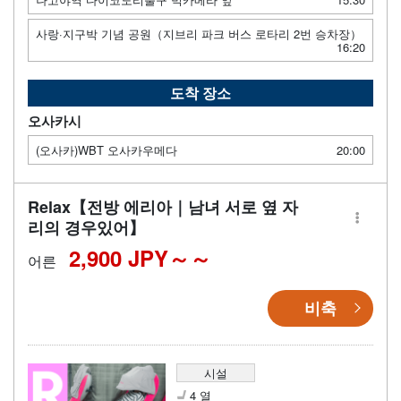
사랑·지구박 기념 공원（지브리 파크 버스 로타리 2번 승차장）
16:20
도착 장소
오사카시
(오사카)WBT 오사카우메다
20:00
Relax【전방 에리아｜남녀 서로 옆 자
리의 경우있어】
2,900 JPY～
어른
비축
시설
4 열