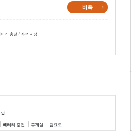
비축
배터리 충전 / 좌석 지정
편
 열
배터리 충전
휴게실
담요로