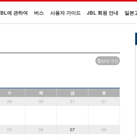
JBL에 관하여
버스
사용자 가이드
JBL 회원 안내
일본
반대 구간
수
목
금
토
29
30
31
01
05
06
07
08