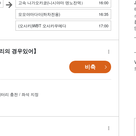
0
고속 나가오카쿄(니시야마 덴노잔역）
16:00
모모야마다이(하차전용)
16:35
(오사카)WBT 오사카우메다
17:00
자리의 경우있어】
비축
배터리 충전 / 좌석 지정
】