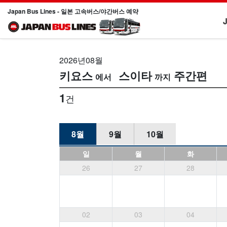
Japan Bus Lines - 일본 고속버스/야간버스 예약
2026년08월
키요스
스이타
주간편
1
건
8월
9월
10월
일
월
화
26
27
28
02
03
04