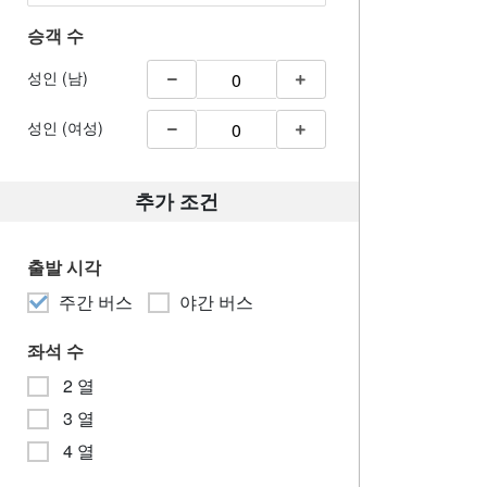
승객 수
성인 (남)
성인 (여성)
추가 조건
출발 시각
주간 버스
야간 버스
좌석 수
2 열
3 열
4 열