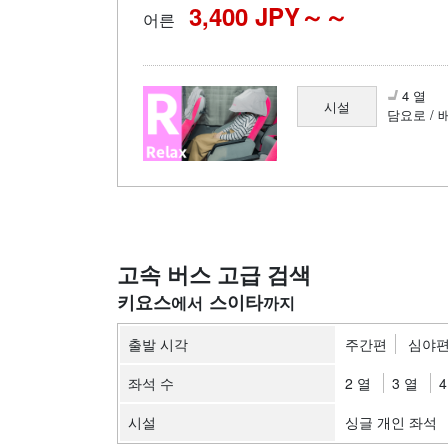
3,400 JPY～
어른
4 열
시설
담요로 / 
고속 버스 고급 검색
키요스
스이타
출발 시각
주간편
심야
좌석 수
2 열
3 열
4
시설
싱글 개인 좌석