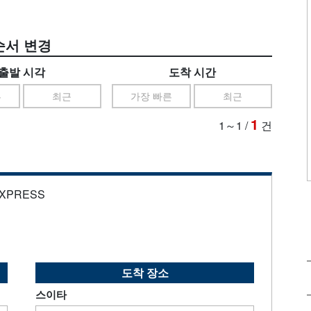
순서 변경
출발 시각
도착 시간
른
최근
가장 빠른
최근
1
1～1
/
건
EXPRESS
도착 장소
스이타