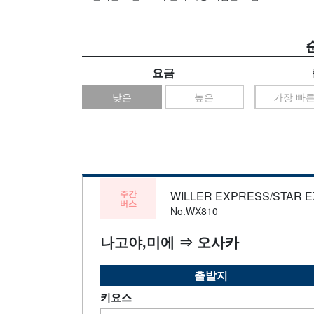
요금
낮은
높은
가장 빠
주간
WILLER EXPRESS/STAR 
버스
No.WX810
나고야,미에 ⇒ 오사카
출발지
키요스