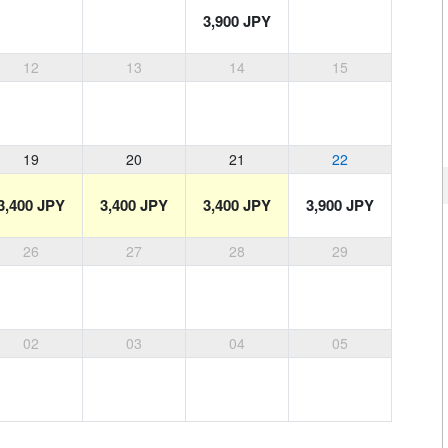
3,900 JPY
12
13
14
15
19
20
21
22
3,400 JPY
3,400 JPY
3,400 JPY
3,900 JPY
26
27
28
29
02
03
04
05