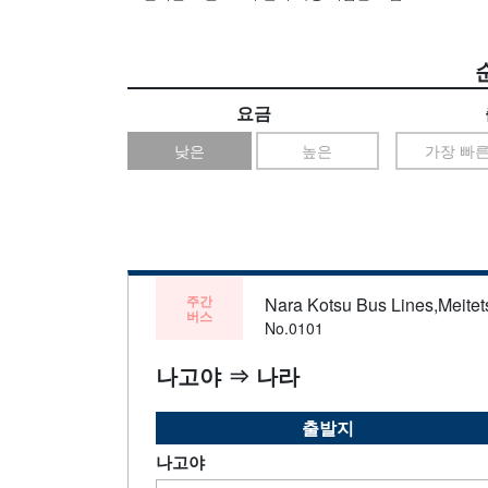
요금
낮은
높은
가장 빠
주간
Nara Kotsu Bus Lines,Meitets
버스
No.0101
나고야 ⇒ 나라
출발지
나고야