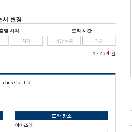
순서 변경
출발 시각
도착 시간
른
최근
가장 빠른
최근
4
1～4
/
건
u bus Co., Ltd.
도착 장소
야마조에