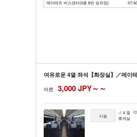
메이테츠 버스센터(3층 8번 승차장)
07:4
여유로운 4열 좌석【화장실】／메이
3,000 JPY～
어른
4 열
시설
휴게실