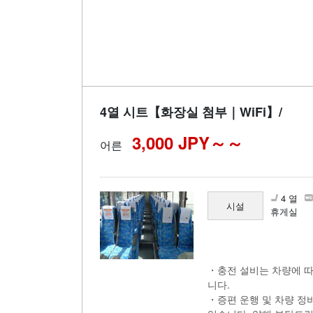
4열 시트【화장실 첨부｜WiFi】/
3,000 JPY～
어른
4 열
시설
휴게실
・충전 설비는 차량에 따
니다.
・증편 운행 및 차량 정