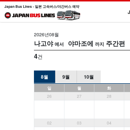
Japan Bus Lines - 일본 고속버스/야간버스 예약
2026년08월
나고야
야마조에
주간편
4
건
8월
9월
10월
일
월
화
26
27
28
02
03
04