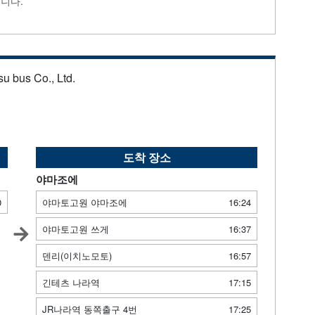
니다.
u bus Co., Ltd.
도착 장소
야마조에
0
야마토고원 야마조에
16:24
야마토고원 쓰게
16:37
덴리(이치노모토)
16:57
긴테츠 나라역
17:15
JR나라역 동쪽출구 4번
17:25