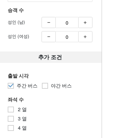
승객 수
성인 (남)
성인 (여성)
추가 조건
출발 시각
주간 버스
야간 버스
좌석 수
2 열
3 열
4 열