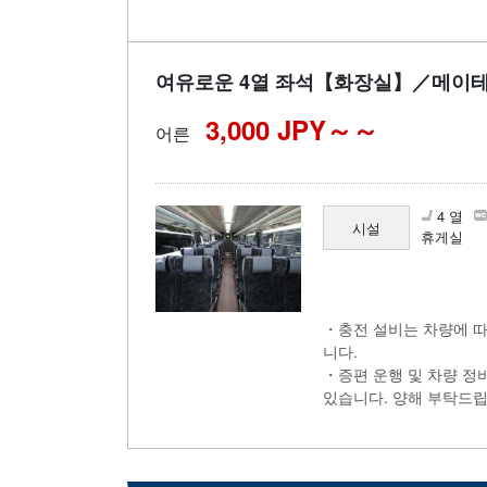
여유로운 4열 좌석【화장실】／메이
3,000 JPY～
어른
4 열
시설
휴게실
・충전 설비는 차량에 따
니다.
・증편 운행 및 차량 정
있습니다. 양해 부탁드립