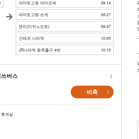
0
야마토고원 야마조에
09:14
야마토고원 쓰게
09:27
덴리(이치노모토)
09:47
긴테츠 나라역
10:05
JR나라역 동쪽출구 4번
10:15
테쓰버스
비축
휴게실