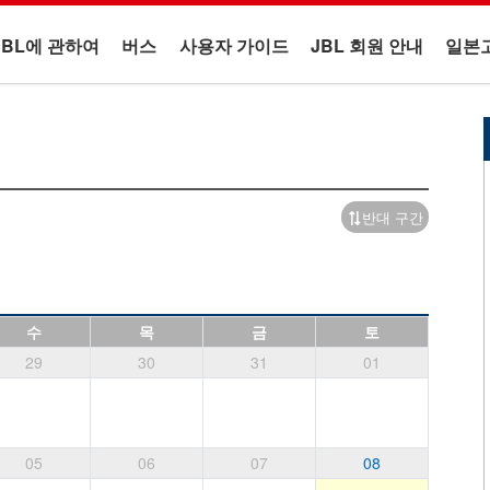
JBL에 관하여
버스
사용자 가이드
JBL 회원 안내
일본
반대 구간
수
목
금
토
29
30
31
01
05
06
07
08