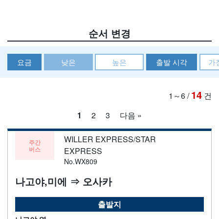
순서 변경
요금
낮은
높은
출발 시각
가
14
1～6
/
건
1
2
3
다음 »
WILLER EXPRESS/STAR
주간
버스
EXPRESS
No.WX809
나고야,미에 ⇒ 오사카
출발지