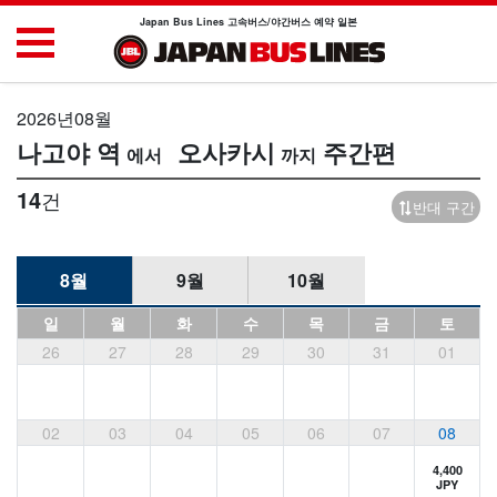
Japan Bus Lines 고속버스/야간버스 예약 일본
2026년08월
나고야 역
오사카시
주간편
14
건
반대 구간
8월
9월
10월
일
월
화
수
목
금
토
26
27
28
29
30
31
01
02
03
04
05
06
07
08
4,400
JPY