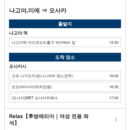
나고야,미에 ⇒ 오사카
출발지
나고야 역
나고야역 다이코도리출구 빅카메라 앞
13:30
도착 장소
오사카시
고속 나가오카쿄(니시야마 덴노잔역）
16:00
모모야마다이(하차전용)
16:35
(오사카)WBT 오사카우메다
17:00
Relax【후방에리아｜여성 전용 좌
석】