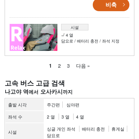
비축
시설
4 열
담요로 / 배터리 충전 / 좌석 지정
1
2
3
다음 »
고속 버스 고급 검색
나고야 역
오사카시
출발 시각
주간편
심야편
좌석 수
2 열
3 열
4 열
싱글 개인 좌석
배터리 충전
휴게실
시설
담요로