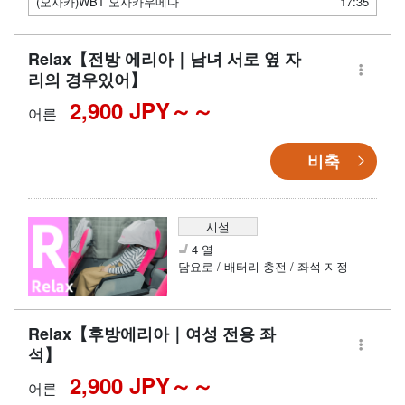
(오사카)WBT 오사카우메다
17:35
Relax【전방 에리아｜남녀 서로 옆 자
리의 경우있어】
2,900 JPY～
어른
비축
시설
4 열
담요로 / 배터리 충전 / 좌석 지정
Relax【후방에리아｜여성 전용 좌
석】
2,900 JPY～
어른