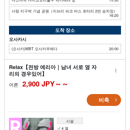
사랑·지구박 기념 공원（지브리 파크 버스 로타리 2번 승차장）
16:20
도착 장소
오사카시
(오사카)WBT 오사카우메다
20:00
Relax【전방 에리아｜남녀 서로 옆 자
리의 경우있어】
2,900 JPY～
어른
비축
시설
4 열