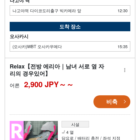
나고야 역
나고야역 다이코도리출구 빅카메라 앞
12:30
도착 장소
오사카시
(오사카)WBT 오사카우메다
15:35
Relax【전방 에리아｜남녀 서로 옆 자
리의 경우있어】
2,900 JPY～
어른
비축
시설
4 열
담요로 / 배터리 충전 / 좌석 지정