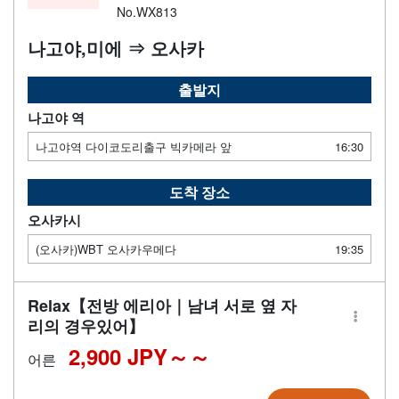
No.WX813
나고야,미에 ⇒ 오사카
출발지
나고야 역
나고야역 다이코도리출구 빅카메라 앞
16:30
도착 장소
오사카시
(오사카)WBT 오사카우메다
19:35
Relax【전방 에리아｜남녀 서로 옆 자
리의 경우있어】
2,900 JPY～
어른