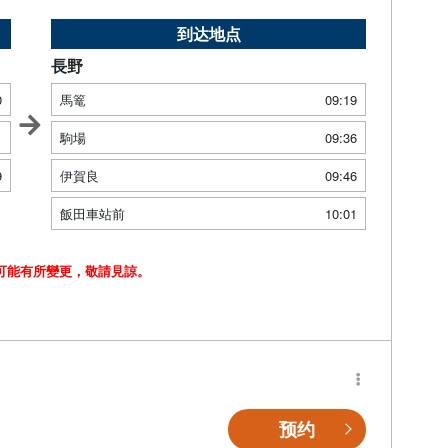
到达地点
長野
0
馬篭
09:19
1
駒場
09:36
9
伊賀良
09:46
飯田車站前
10:01
可能有所變更，敬請見諒。
预约