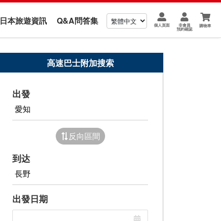
us 日本旅遊資訊
Q&A問答集
個人頁面
非會員
購物車
預約確認
高速巴士附加搜索
出發
反向區間
到达
出發日期