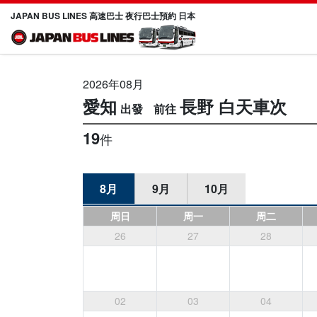
JAPAN BUS LINES 高速巴士 夜行巴士預約 日本
2026年08月
愛知
長野
白天車次
19
件
8月
9月
10月
周日
周一
周二
26
27
28
02
03
04