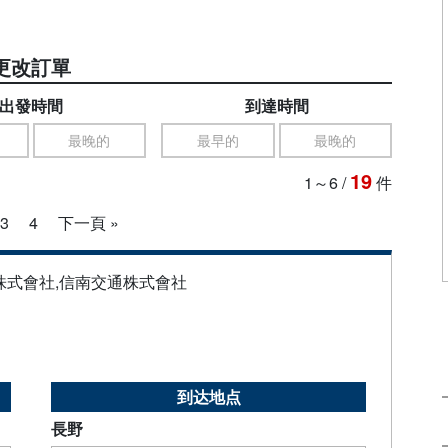
更改訂單
出發時間
到達時間
最晚的
最早的
最晚的
19
1～6
/
件
3
4
下一頁 »
株式會社,信南交通株式會社
到达地点
長野