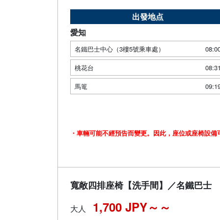
出發地点
愛知
名鐵巴士中心（3樓5號乘車處）
08:0
桃花台
08:3
馬篭
09:1
・車輛可能不經預告而變更。因此，座位或座椅設備
寬敞四排座椅【洗手間】／名鐵巴士
1,700 JPY～
大人