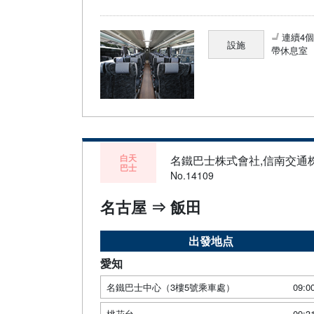
連續4
設施
帶休息室
白天
名鐵巴士株式會社,信南交通
巴士
No.14109
名古屋 ⇒ 飯田
出發地点
愛知
名鐵巴士中心（3樓5號乘車處）
09:0
桃花台
09:3