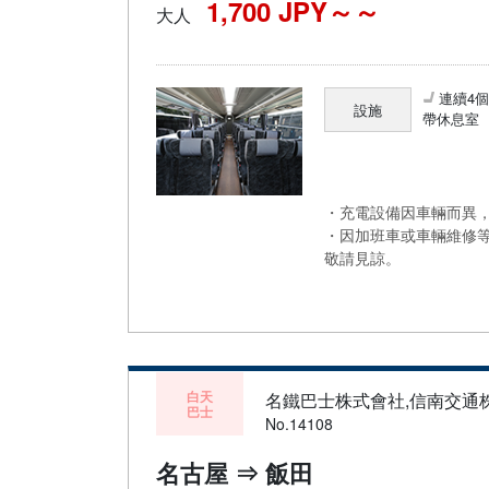
1,700 JPY～
大人
連續4
設施
帶休息室
・充電設備因車輛而異，
・因加班車或車輛維修
敬請見諒。
白天
名鐵巴士株式會社,信南交通
巴士
No.14108
名古屋 ⇒ 飯田