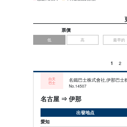
票價
低
高
最早的
1
2
白天
名鐵巴士株式會社,伊那巴士
巴士
No.14507
名古屋 ⇒ 伊那
出發地点
愛知