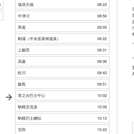
0
瑞浪天徳
08:23
1
中津川
08:56
馬篭
09:05
駒場（中央道昼神溫泉）
09:22
上飯田
09:31
高森
09:36
松川
09:43
飯島
09:51
菅之台巴士中心
10:02
駒根交流道
10:06
駒根巴士總站
10:13
宮田
10:22