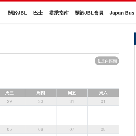
關於JBL
巴士
搭乘指南
關於JBL會員
Japan B
反向區間
周三
周四
周五
周六
29
30
31
01
05
06
07
08