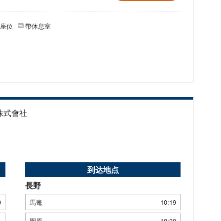
個座位
帶休息室
株式會社
到达地点
長野
0
馬篭
10:19
1
園原
10:30