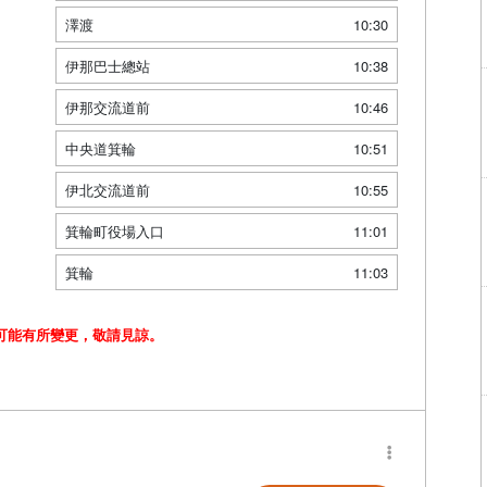
澤渡
10:30
伊那巴士總站
10:38
伊那交流道前
10:46
中央道箕輪
10:51
伊北交流道前
10:55
箕輪町役場入口
11:01
箕輪
11:03
可能有所變更，敬請見諒。