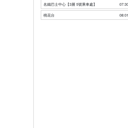
名鐵巴士中心【3層 5號乘車處】
07:3
桃花台
08:0