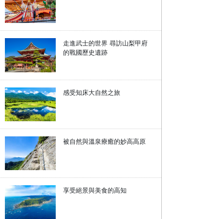
走進武士的世界 尋訪山梨甲府
的戰國歷史遺跡
感受知床大自然之旅
被自然與溫泉療癒的妙高高原
享受絕景與美食的高知