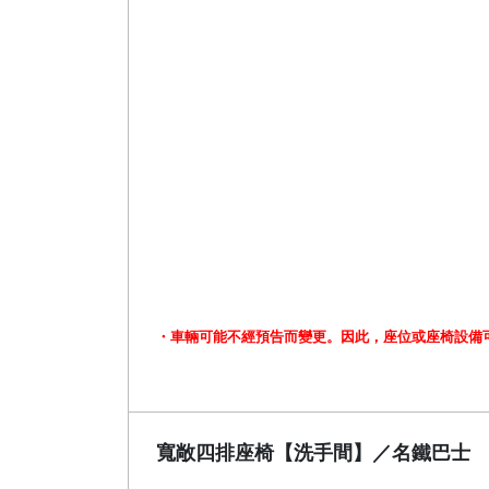
・車輛可能不經預告而變更。因此，座位或座椅設備
寬敞四排座椅【洗手間】／名鐵巴士