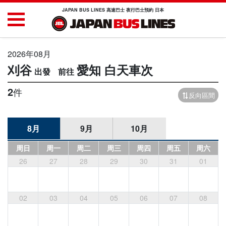
JAPAN BUS LINES 高速巴士 夜行巴士預約 日本
2026年08月
刈谷
愛知
白天車次
2
件
反向區間
8月
9月
10月
周日
周一
周二
周三
周四
周五
周六
26
27
28
29
30
31
01
02
03
04
05
06
07
08