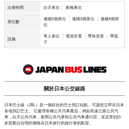
出發時間
白天車次
夜晚車次
連續2個座位
連續3個座位
連續4個座
座位數
位
單人座位
電池充電
帶休息室
帶毯
設施
子
關於日本公交線路
日本巴士線（JBL）是一個綜合的巴士預訂站點，可讓您立即在日本
各地預訂巴士。 它處理各種公共汽車產品，例如高速公路公共汽
車，白天公共汽車，夜間公共汽車和公共汽車通行證，並且受到許
多想要以合理的價格在日本旅行的旅行者的歡迎。