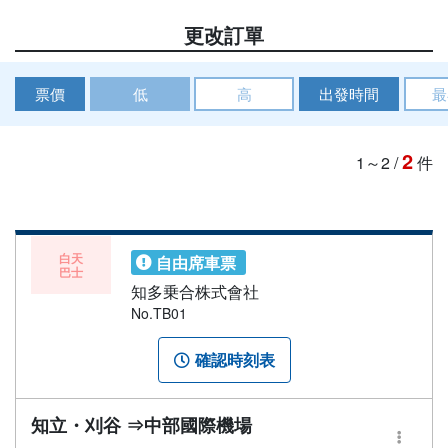
更改訂單
票價
低
高
出發時間
最
2
1～2
/
件
白天
自由席車票
巴士
知多乗合株式會社
No.TB01
確認時刻表
知立・刈谷 ⇒中部國際機場