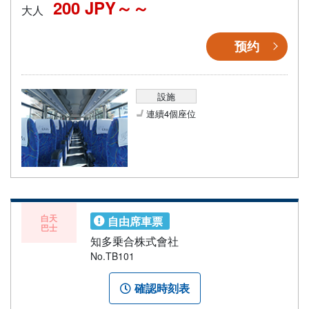
200 JPY～
大人
预约
設施
連續4個座位
白天
自由席車票
巴士
知多乗合株式會社
No.TB101
確認時刻表