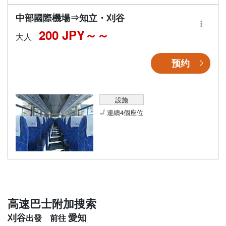
中部國際機場⇒知立・刈谷
200 JPY～
大人
预约
設施
連續4個座位
高速巴士附加搜索
刈谷
愛知