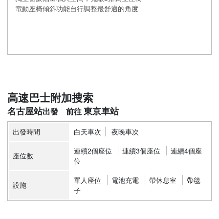
電動座椅傾斜功能自行調整最舒適的角度
高速巴士附加搜索
名古屋站
東京車站
出發時間
白天車次
夜晚車次
連續2個座位
連續3個座位
連續4個座
座位數
位
單人座位
電池充電
帶休息室
帶毯
設施
子