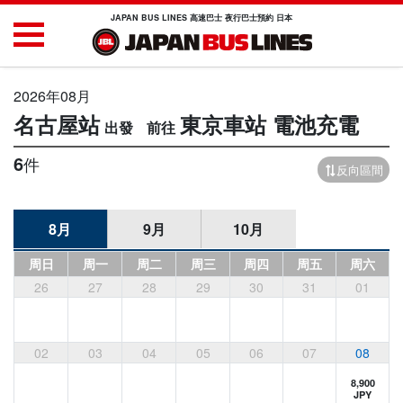
JAPAN BUS LINES 高速巴士 夜行巴士預約 日本
2026年08月
名古屋站
東京車站
電池充電
6
件
反向區間
8月
9月
10月
周日
周一
周二
周三
周四
周五
周六
26
27
28
29
30
31
01
02
03
04
05
06
07
08
8,900
JPY