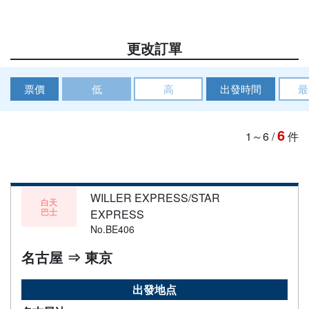
更改訂單
票價
低
高
出發時間
最
6
1～6
/
件
WILLER EXPRESS/STAR
白天
巴士
EXPRESS
No.BE406
名古屋 ⇒ 東京
出發地点