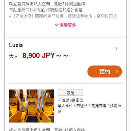
獨立窗簾隔出私人空間，寬敞3排獨立座椅
電動座椅傾斜功能自行調整最舒適的角度
※【座位01B】因距離車門較近，經過旅客較多，金額較正常
價格優惠。
查看更多
※【座位07C】因距離緊急逃生口較近，座椅傾斜角度較為受
限，金額較正常價格優惠。
Luxia
8,900 JPY～
大人
预约
設施
連續3個座位
單人座位 / 帶毯子 / 電池充電 / 指定座
位
獨立窗簾隔出私人空間，寬敞3排獨立座椅