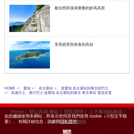
被自然與溫泉療癒的妙高高原
享受絕景與美食的高知
HOME
愛知
名古屋站
從愛知 名古屋站到東京的巴士
高速巴士、夜行巴士 從愛知 名古屋站到東京 東京車站 電池充電
Home
|
登記內容‧條款
|
隱私聲明
|
上下車地點確認
|
如您繼續使用本網站，即表示您同意我們使用 cookie（小型文字檔
案）。 有關詳細信息，請參閱
隱私聲明
。
FAQ
|
與我們聯絡
關閉