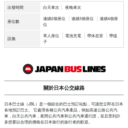
出發時間
白天車次
夜晚車次
連續2個座位
連續3個座位
連續4個座
座位數
位
單人座位
電池充電
帶休息室
帶毯
設施
子
關於日本公交線路
日本巴士線（JBL）是一個綜合的巴士預訂站點，可讓您立即在日本
各地預訂巴士。 它處理各種公共汽車產品，例如高速公路公共汽
車，白天公共汽車，夜間公共汽車和公共汽車通行證，並且受到許
多想要以合理的價格在日本旅行的旅行者的歡迎。