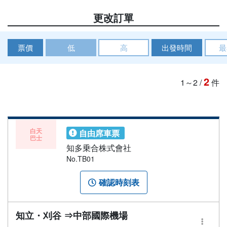
更改訂單
票價
低
高
出發時間
最
2
1～2
/
件
白天
自由席車票
巴士
知多乗合株式會社
No.TB01
確認時刻表
知立・刈谷 ⇒中部國際機場