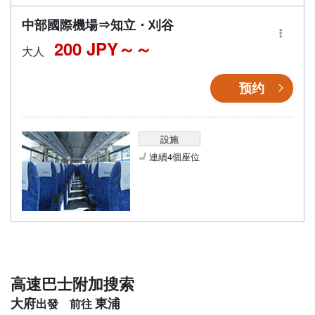
中部國際機場⇒知立・刈谷
200 JPY～
大人
预约
設施
連續4個座位
高速巴士附加搜索
大府
東浦