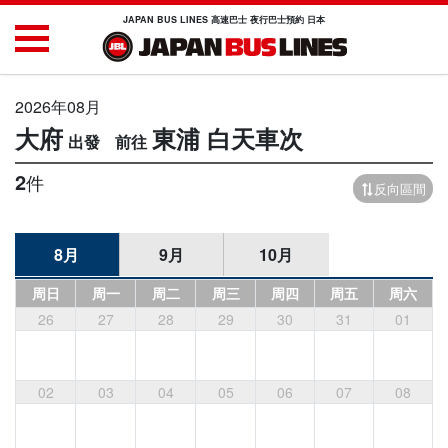
JAPAN BUS LINES 高速巴士 夜行巴士預約 日本
2026年08月
大府
東浦
白天車次
2
件
反向區間
8月
9月
10月
周日
周一
周二
周三
周四
周五
周六
26
27
28
29
30
31
01
02
03
04
05
06
07
08