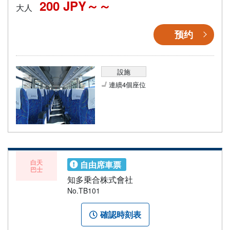
200 JPY～
大人
预约
設施
連續4個座位
白天
自由席車票
巴士
知多乗合株式會社
No.TB101
確認時刻表