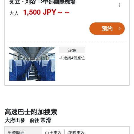
知立・刈谷 ⇒中部國際機場
1,500 JPY～
大人
预约
設施
連續4個座位
高速巴士附加搜索
大府
常滑
出發時間
白天車次
夜晚車次