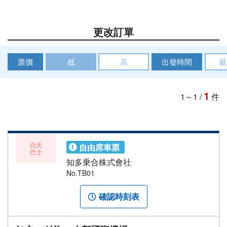
更改訂單
票價
低
高
出發時間
最
1
1～1
/
件
白天
自由席車票
巴士
知多乗合株式會社
No.TB01
確認時刻表