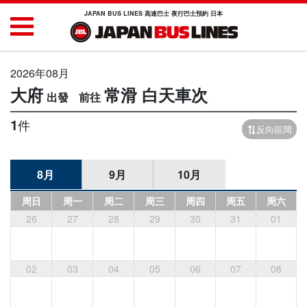
JAPAN BUS LINES 高速巴士 夜行巴士預約 日本
2026年08月
大府
常滑
白天車次
1
件
反向區間
8月
9月
10月
周日
周一
周二
周三
周四
周五
周六
26
27
28
29
30
31
01
02
03
04
05
06
07
08