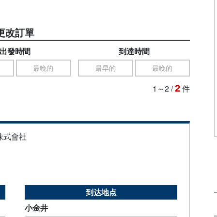
更改訂單
出發時間
到達時間
最晚的
最早的
最晚的
2
1～2
/
件
株式會社
到达地点
小金井