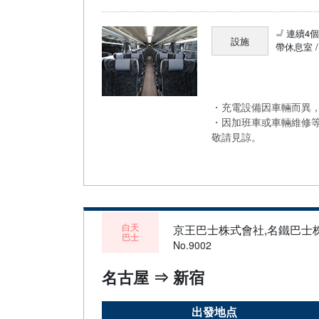
連續4
設施
帶休息室 
・充電設備因車輛而異，
・因加班車或車輛維修
敬請見諒。
白天
京王巴士株式會社,名鐵巴士
巴士
No.9002
名古屋 ⇒ 新宿
出發地点