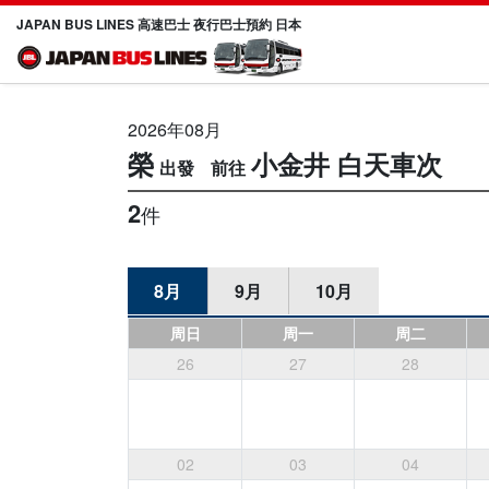
JAPAN BUS LINES 高速巴士 夜行巴士預約 日本
2026年08月
榮
小金井
白天車次
2
件
8月
9月
10月
周日
周一
周二
26
27
28
02
03
04