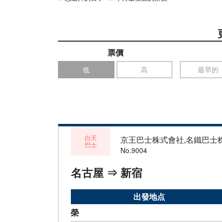
票價
低
高
最早的
白天
京王巴士株式會社,名鐵巴士
巴士
No.9004
名古屋 ⇒ 新宿
出發地点
榮