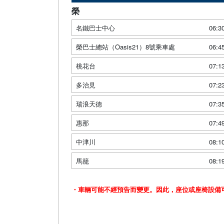
榮
名鐵巴士中心
06:3
榮巴士總站（Oasis21）8號乘車處
06:4
桃花台
07:1
多治見
07:2
瑞浪天德
07:3
惠那
07:4
中津川
08:1
馬籠
08:1
・車輛可能不經預告而變更。因此，座位或座椅設備