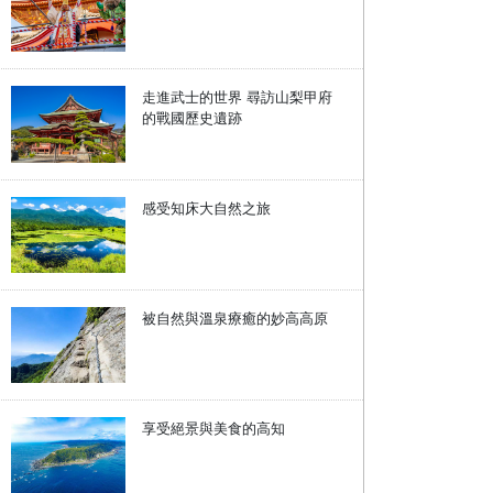
走進武士的世界 尋訪山梨甲府
的戰國歷史遺跡
感受知床大自然之旅
被自然與溫泉療癒的妙高高原
享受絕景與美食的高知