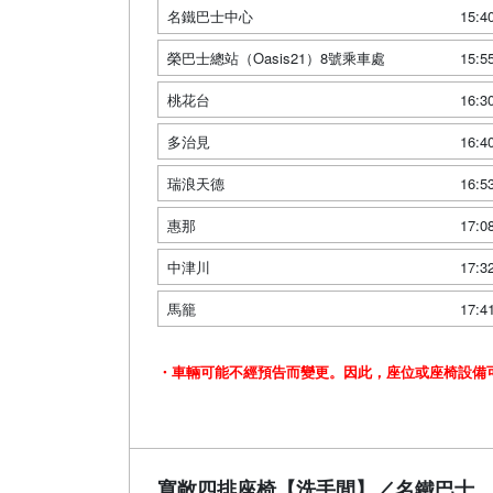
名鐵巴士中心
15:4
榮巴士總站（Oasis21）8號乘車處
15:5
桃花台
16:3
多治見
16:4
瑞浪天德
16:5
惠那
17:0
中津川
17:3
馬籠
17:4
・車輛可能不經預告而變更。因此，座位或座椅設備
寬敞四排座椅【洗手間】／名鐵巴士