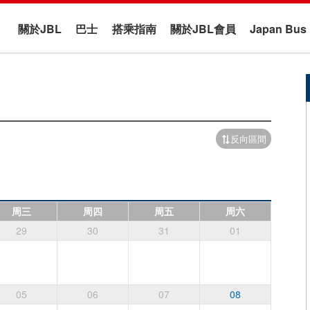
關於JBL
巴士
搭乘指南
關於JBL會員
Japan B
反向區間
周三
周四
周五
周六
29
30
31
01
05
06
07
08