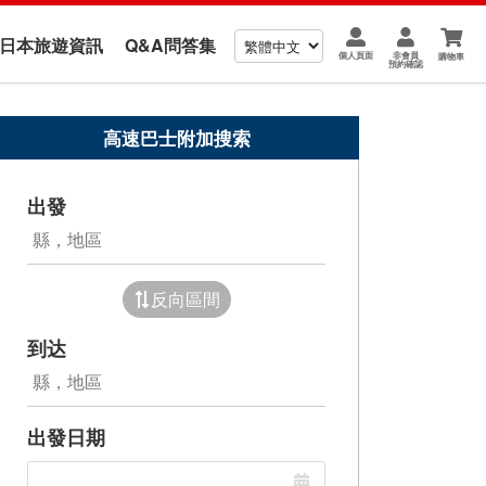
us 日本旅遊資訊
Q&A問答集
個人頁面
非會員
購物車
預約確認
高速巴士附加搜索
出發
反向區間
到达
出發日期