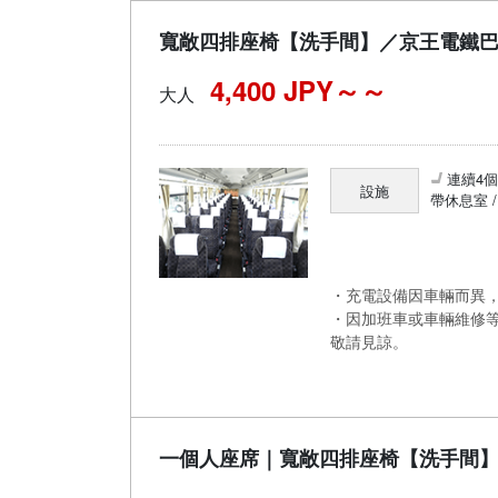
寬敞四排座椅【洗手間】／京王電鐵
4,400 JPY～
大人
連續4
設施
帶休息室 
・充電設備因車輛而異，
・因加班車或車輛維修
敬請見諒。
一個人座席｜寬敞四排座椅【洗手間