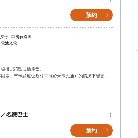
预约
個座位
帶休息室
/ 電池充電
提供USB型或插座型。
等因素，車輛及座位規格可能於未事先通知的情況下變更。
】／名鐵巴士
预约