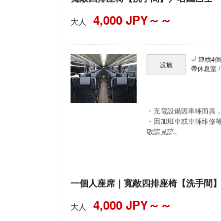
4,000 JPY～
大人
連續4
設施
帶休息室 
・充電設備因車輛而異，
・因加班車或車輛維修
敬請見諒。
一個人座席｜寬敞四排座椅【洗手間
4,000 JPY～
大人