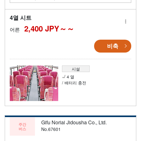
4열 시트
2,400 JPY～
어른
비축
시설
4 열
/ 배터리 충전
Gifu Noriai Jidousha Co., Ltd.
주간
버스
No.67601