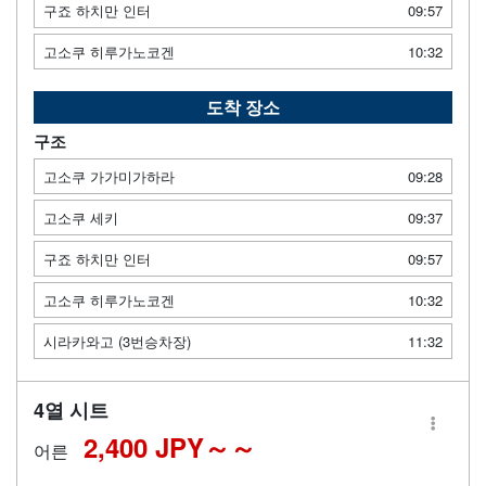
구죠 하치만 인터
09:57
고소쿠 히루가노코겐
10:32
도착 장소
구조
고소쿠 가가미가하라
09:28
고소쿠 세키
09:37
구죠 하치만 인터
09:57
고소쿠 히루가노코겐
10:32
시라카와고 (3번승차장)
11:32
4열 시트
2,400 JPY～
어른