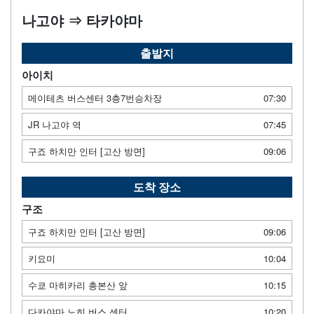
나고야 ⇒ 타카야마
출발지
아이치
메이테츠 버스센터 3층7번승차장
07:30
JR 나고야 역
07:45
구죠 하치만 인터 [고산 방면]
09:06
도착 장소
구조
구죠 하치만 인터 [고산 방면]
09:06
키요미
10:04
수쿄 마히카리 총본산 앞
10:15
다카야마 노히 버스 센터
10:20