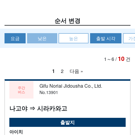
순서 변경
요금
낮은
높은
출발 시각
가
10
1～6
/
건
1
2
다음 »
Gifu Noriai Jidousha Co., Ltd.
주간
버스
No.13901
나고야 ⇒ 시라카와고
출발지
아이치