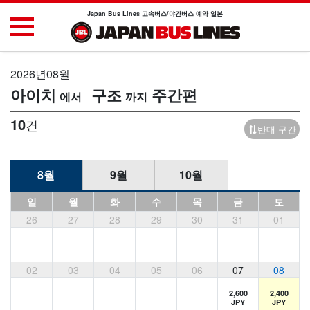
Japan Bus Lines 고속버스/야간버스 예약 일본
2026년08월
아이치
구조
주간편
10
건
반대 구간
8월
9월
10월
일
월
화
수
목
금
토
26
27
28
29
30
31
01
02
03
04
05
06
07
08
2,600
2,400
JPY
JPY