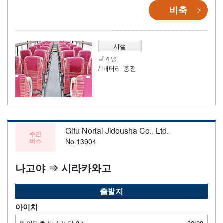
비축
시설
4 열
/ 배터리 충전
Gifu Noriai Jidousha Co., Ltd.
주간
버스
No.13904
나고야 ⇒ 시라카와고
출발지
아이치
메이테츠 버스센터 3층
09:20