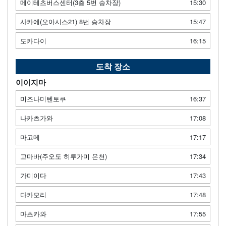
메이테츠버스센터(3층 5번 승차장)
15:30
사카에(오아시스21) 8번 승차장
15:47
도카다이
16:15
도착 장소
이이지마
미즈나미텐토쿠
16:37
나카츠가와
17:08
마고메
17:17
고마바(주오도 히루가미 온천)
17:34
가미이다
17:43
다카모리
17:48
마츠카와
17:55