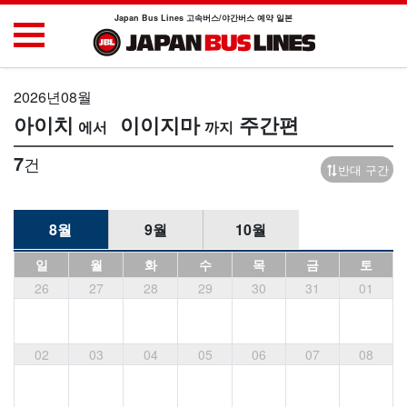
Japan Bus Lines 고속버스/야간버스 예약 일본
2026년08월
아이치
이이지마
주간편
7
건
반대 구간
8월
9월
10월
일
월
화
수
목
금
토
26
27
28
29
30
31
01
02
03
04
05
06
07
08