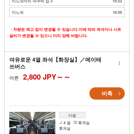
미노와마치 야쿠바 입구
16:53
미노와
16:55
・차량은 예고 없이 변경될 수 있습니다.이에 따라 좌석이나 시트
설비가 변경될 수 있으니 미리 양해 바랍니다.
여유로운 4열 좌석【화장실】／메이테
쓰버스
2,800 JPY～
어른
비축
시설
4 열
휴게실
휴게실