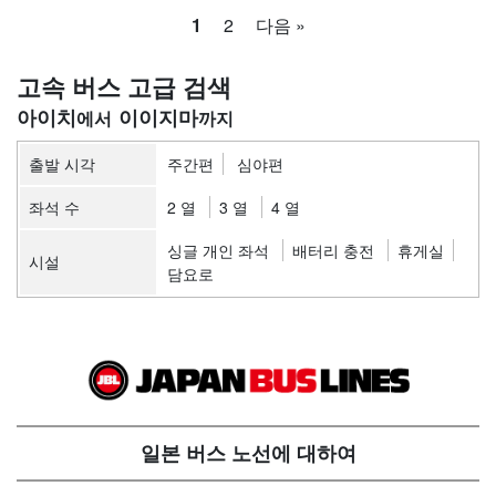
1
2
다음 »
고속 버스 고급 검색
아이치
이이지마
출발 시각
주간편
심야편
좌석 수
2 열
3 열
4 열
싱글 개인 좌석
배터리 충전
휴게실
시설
담요로
일본 버스 노선에 대하여