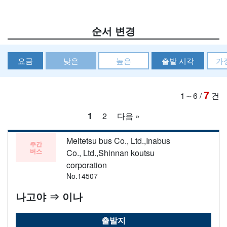
순서 변경
요금
낮은
높은
출발 시각
가
7
1～6
/
건
1
2
다음 »
Meitetsu bus Co., Ltd.,Inabus
주간
버스
Co., Ltd.,Shinnan koutsu
corporation
No.14507
나고야 ⇒ 이나
출발지