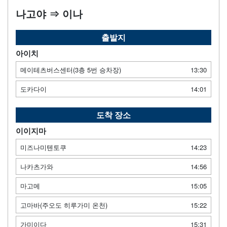
나고야 ⇒ 이나
출발지
아이치
메이테츠버스센터(3층 5번 승차장)
13:30
도카다이
14:01
도착 장소
이이지마
미즈나미텐토쿠
14:23
나카츠가와
14:56
마고메
15:05
고마바(주오도 히루가미 온천)
15:22
가미이다
15:31