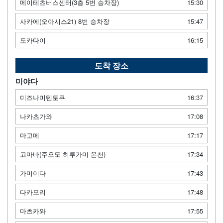
메이테츠버스센터(3층 5번 승차장)
15:30
사카에(오아시스21) 8번 승차장
15:47
도카다이
16:15
도착 장소
미야다
미즈나미텐토쿠
16:37
나카츠가와
17:08
마고메
17:17
고마바(주오도 히루가미 온천)
17:34
가미이다
17:43
다카모리
17:48
마츠카와
17:55