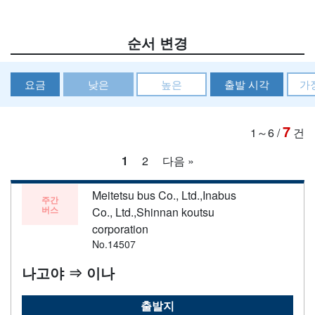
순서 변경
요금
낮은
높은
출발 시각
가
7
1～6
/
건
1
2
다음 »
Meitetsu bus Co., Ltd.,Inabus
주간
버스
Co., Ltd.,Shinnan koutsu
corporation
No.14507
나고야 ⇒ 이나
출발지