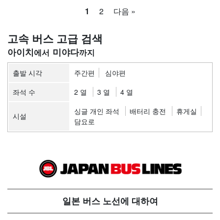
1
2
다음 »
고속 버스 고급 검색
아이치
미야다
출발 시각
주간편
심야편
좌석 수
2 열
3 열
4 열
싱글 개인 좌석
배터리 충전
휴게실
시설
담요로
일본 버스 노선에 대하여