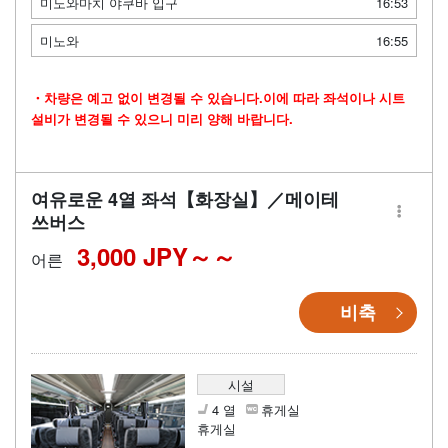
미노와마치 야쿠바 입구
16:53
미노와
16:55
・차량은 예고 없이 변경될 수 있습니다.이에 따라 좌석이나 시트
설비가 변경될 수 있으니 미리 양해 바랍니다.
여유로운 4열 좌석【화장실】／메이테
쓰버스
3,000 JPY～
어른
비축
시설
4 열
휴게실
휴게실