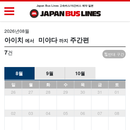
Japan Bus Lines 고속버스/야간버스 예약 일본
2026년08월
아이치
미야다
주간편
7
건
반대 구간
8월
9월
10월
일
월
화
수
목
금
토
26
27
28
29
30
31
01
02
03
04
05
06
07
08