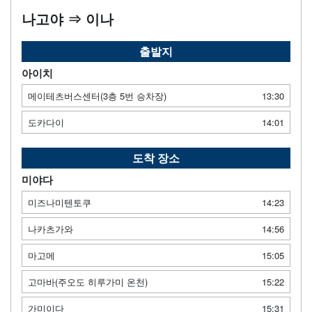
나고야 ⇒ 이나
출발지
아이치
메이테츠버스센터(3층 5번 승차장)
13:30
도카다이
14:01
도착 장소
미야다
미즈나미텐토쿠
14:23
나카츠가와
14:56
마고메
15:05
고마바(주오도 히루가미 온천)
15:22
가미이다
15:31