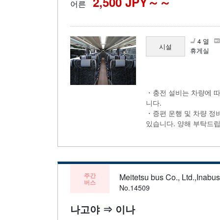
2,500 JPY～
어른
4 열
시설
휴게실
・충전 설비는 차량에 따
니다.
・증편 운행 및 차량 정
있습니다. 양해 부탁드립
주간
Meitetsu bus Co., Ltd.,Inabu
버스
No.14509
나고야 ⇒ 이나