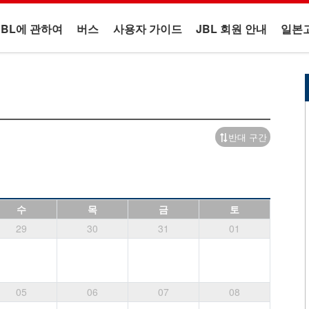
JBL에 관하여
버스
사용자 가이드
JBL 회원 안내
일본
반대 구간
수
목
금
토
29
30
31
01
05
06
07
08