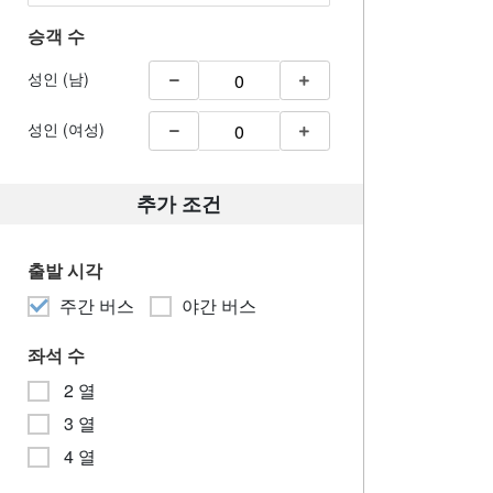
승객 수
성인 (남)
성인 (여성)
추가 조건
출발 시각
주간 버스
야간 버스
좌석 수
2 열
3 열
4 열