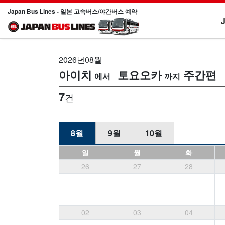
Japan Bus Lines - 일본 고속버스/야간버스 예약
2026년08월
아이치
토요오카
주간편
7
건
8월
9월
10월
일
월
화
26
27
28
02
03
04