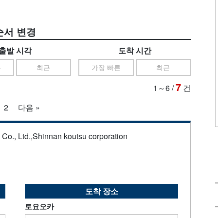
순서 변경
출발 시각
도착 시간
른
최근
가장 빠른
최근
7
1～6
/
건
2
다음 »
s Co., Ltd.,Shinnan koutsu corporation
도착 장소
토요오카