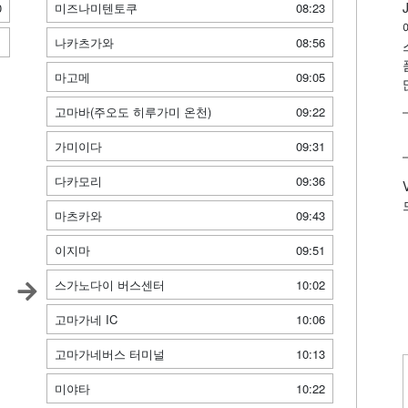
0
미즈나미텐토쿠
08:23
1
나카츠가와
08:56
마고메
09:05
고마바(주오도 히루가미 온천)
09:22
가미이다
09:31
다카모리
09:36
마츠카와
09:43
이지마
09:51
스가노다이 버스센터
10:02
고마가네 IC
10:06
고마가네버스 터미널
10:13
미야타
10:22