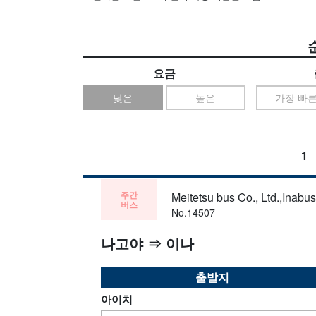
요금
낮은
높은
가장 빠
1
주간
Meitetsu bus Co., Ltd.,Inabu
버스
No.14507
나고야 ⇒ 이나
출발지
아이치