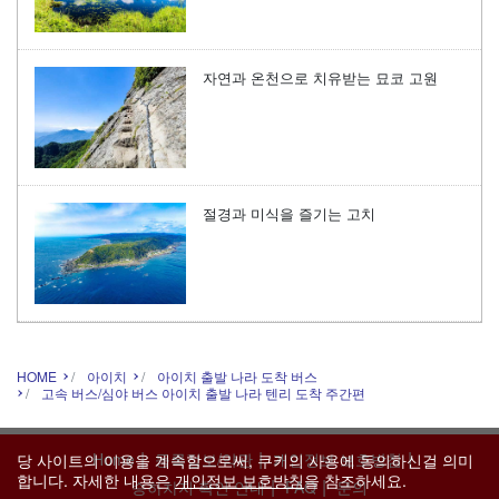
자연과 온천으로 치유받는 묘코 고원
절경과 미식을 즐기는 고치
HOME
아이치
아이치 출발 나라 도착 버스
고속 버스/심야 버스 아이치 출발 나라 텐리 도착 주간편
|
|
|
Home
등록정보/약관
개인정보 보호방침
당 사이트의 이용을 계속함으로써, 쿠키의 사용에 동의하신걸 의미
합니다. 자세한 내용은
개인정보 보호방침
을 참조하세요.
|
|
승하차지 확인 안내
FAQ
문의