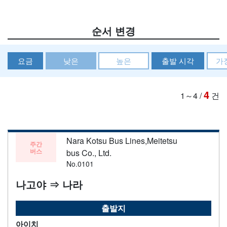
순서 변경
요금
낮은
높은
출발 시각
가
4
1～4
/
건
Nara Kotsu Bus Lines,Meitetsu
주간
버스
bus Co., Ltd.
No.0101
나고야 ⇒ 나라
출발지
아이치