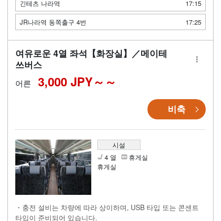
긴테츠 나라역
17:15
JR나라역 동쪽출구 4번
17:25
여유로운 4열 좌석【화장실】／메이테
쓰버스
3,000 JPY～
어른
비축
시설
4 열
휴게실
휴게실
・충전 설비는 차량에 따라 상이하며, USB 타입 또는 콘센트
타입이 준비되어 있습니다.