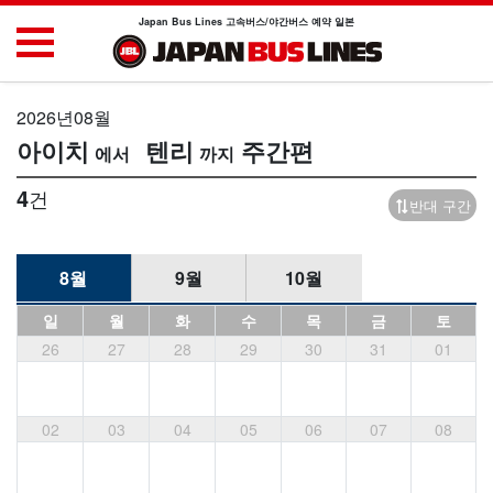
Japan Bus Lines 고속버스/야간버스 예약 일본
2026년08월
아이치
텐리
주간편
4
건
반대 구간
8월
9월
10월
일
월
화
수
목
금
토
26
27
28
29
30
31
01
02
03
04
05
06
07
08