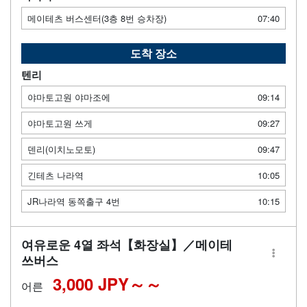
메이테츠 버스센터(3층 8번 승차장)
07:40
도착 장소
텐리
야마토고원 야마조에
09:14
야마토고원 쓰게
09:27
덴리(이치노모토)
09:47
긴테츠 나라역
10:05
JR나라역 동쪽출구 4번
10:15
여유로운 4열 좌석【화장실】／메이테
쓰버스
3,000 JPY～
어른