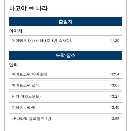
나고야 ⇒ 나라
출발지
아이치
메이테츠 버스센터(3층 8번 승차장)
11:20
도착 장소
텐리
야마토고원 야마조에
12:54
야마토고원 쓰게
13:07
덴리(이치노모토)
13:27
긴테츠 나라역
13:45
JR나라역 동쪽출구 4번
13:55