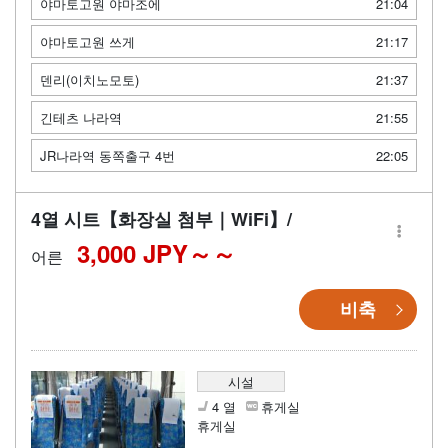
야마토고원 야마조에
21:04
야마토고원 쓰게
21:17
덴리(이치노모토)
21:37
긴테츠 나라역
21:55
JR나라역 동쪽출구 4번
22:05
4열 시트【화장실 첨부｜WiFi】/
3,000 JPY～
어른
비축
시설
4 열
휴게실
휴게실