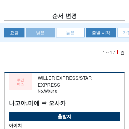
순서 변경
요금
낮은
높은
출발 시각
가
1
1～1
/
건
WILLER EXPRESS/STAR
주간
버스
EXPRESS
No.WX810
나고야,미에 ⇒ 오사카
출발지
아이치