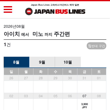
Japan Bus Lines 고속버스/야간버스 예약 일본
2026년08월
아이치
미노
주간편
1
건
반대 구간
8월
9월
10월
일
월
화
수
목
금
토
26
27
28
29
30
31
01
02
03
04
05
06
07
08
3,900
JPY