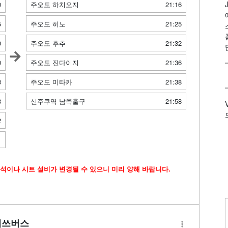
0
주오도 하치오지
21:16
5
주오도 히노
21:25
0
주오도 후추
21:32
0
주오도 진다이지
21:36
3
주오도 미타카
21:38
8
신주쿠역 남쪽출구
21:58
2
1
석이나 시트 설비가 변경될 수 있으니 미리 양해 바랍니다.
테쓰버스