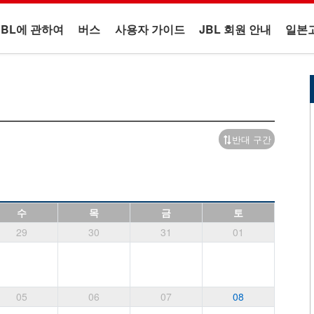
JBL에 관하여
버스
사용자 가이드
JBL 회원 안내
일본
반대 구간
수
목
금
토
29
30
31
01
05
06
07
08