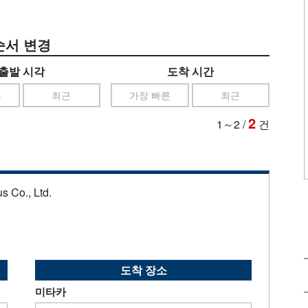
순서 변경
출발 시각
도착 시간
른
최근
가장 빠른
최근
2
1～2
/
건
s Co., Ltd.
도착 장소
미타카