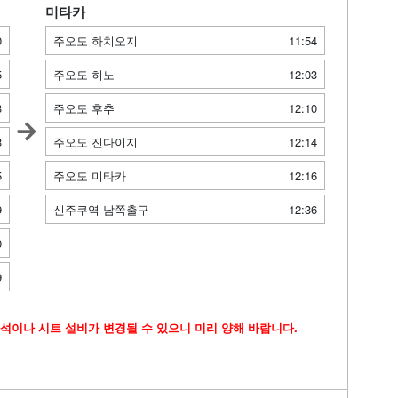
미타카
0
주오도 하치오지
11:54
5
주오도 히노
12:03
3
주오도 후추
12:10
3
주오도 진다이지
12:14
5
주오도 미타카
12:16
9
신주쿠역 남쪽출구
12:36
0
9
석이나 시트 설비가 변경될 수 있으니 미리 양해 바랍니다.