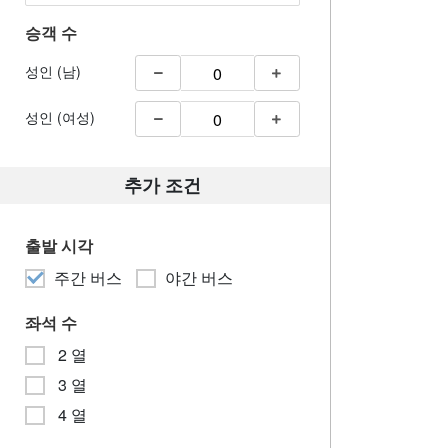
승객 수
성인 (남)
성인 (여성)
추가 조건
출발 시각
주간 버스
야간 버스
좌석 수
2 열
3 열
4 열