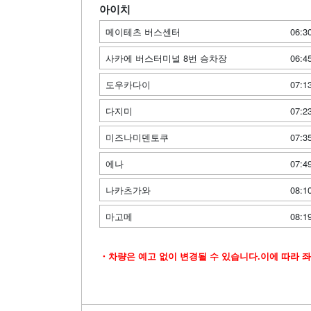
아이치
메이테츠 버스센터
06:3
사카에 버스터미널 8번 승차장
06:4
도우카다이
07:1
다지미
07:2
미즈나미덴토쿠
07:3
에나
07:4
나카츠가와
08:1
마고메
08:1
・차량은 예고 없이 변경될 수 있습니다.이에 따라 좌