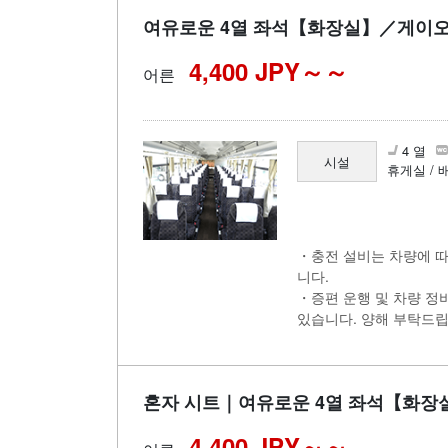
여유로운 4열 좌석【화장실】／게이오
4,400 JPY～
어른
4 열
시설
휴게실 / 
・충전 설비는 차량에 따
니다.
・증편 운행 및 차량 정
있습니다. 양해 부탁드립
혼자 시트｜여유로운 4열 좌석【화장
4,400 JPY～