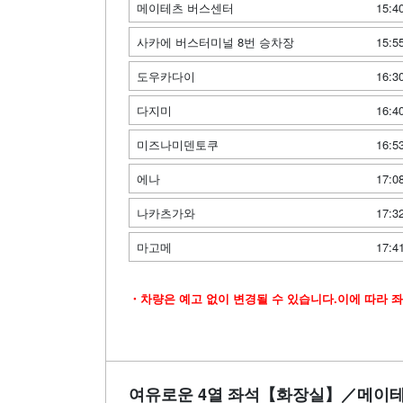
메이테츠 버스센터
15:4
사카에 버스터미널 8번 승차장
15:5
도우카다이
16:3
다지미
16:4
미즈나미덴토쿠
16:5
에나
17:0
나카츠가와
17:3
마고메
17:4
・차량은 예고 없이 변경될 수 있습니다.이에 따라 좌
여유로운 4열 좌석【화장실】／메이