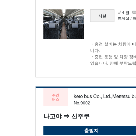
4 열
시설
휴게실 / 
・충전 설비는 차량에 따
니다.
・증편 운행 및 차량 정
있습니다. 양해 부탁드립
주간
keio bus Co., Ltd.,Meitetsu bu
버스
No.9002
나고야 ⇒ 신주쿠
출발지