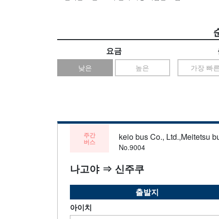
요금
낮은
높은
가장 빠
주간
keio bus Co., Ltd.,Meitetsu bu
버스
No.9004
나고야 ⇒ 신주쿠
출발지
아이치