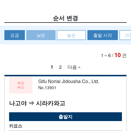
순서 변경
요금
낮은
높은
출발 시각
가
10
1～6
/
건
1
2
다음 »
Gifu Noriai Jidousha Co., Ltd.
주간
버스
No.13901
나고야 ⇒ 시라카와고
출발지
키요스