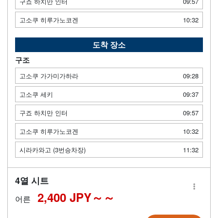
구죠 하치만 인터
09:57
고소쿠 히루가노코겐
10:32
도착 장소
구조
고소쿠 가가미가하라
09:28
고소쿠 세키
09:37
구죠 하치만 인터
09:57
고소쿠 히루가노코겐
10:32
시라카와고 (3번승차장)
11:32
4열 시트
2,400 JPY～
어른