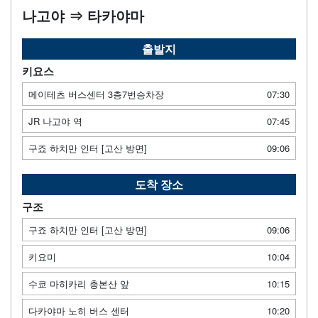
나고야 ⇒ 타카야마
출발지
키요스
메이테츠 버스센터 3층7번승차장
07:30
JR 나고야 역
07:45
구죠 하치만 인터 [고산 방면]
09:06
도착 장소
구조
구죠 하치만 인터 [고산 방면]
09:06
키요미
10:04
수쿄 마히카리 총본산 앞
10:15
다카야마 노히 버스 센터
10:20