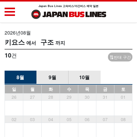
Japan Bus Lines 고속버스/야간버스 예약 일본
2026년08월
키요스
구조
10
건
반대 구간
8월
9월
10월
일
월
화
수
목
금
토
26
27
28
29
30
31
01
02
03
04
05
06
07
08