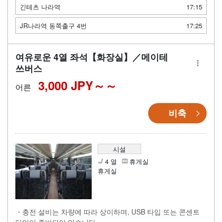
긴테츠 나라역
17:15
JR나라역 동쪽출구 4번
17:25
여유로운 4열 좌석【화장실】／메이테
쓰버스
3,000 JPY～
어른
비축
시설
4 열
휴게실
휴게실
・충전 설비는 차량에 따라 상이하며, USB 타입 또는 콘센트