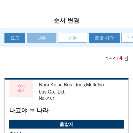
순서 변경
요금
낮은
높은
출발 시각
가
4
1～4
/
건
Nara Kotsu Bus Lines,Meitetsu
주간
버스
bus Co., Ltd.
No.0101
나고야 ⇒ 나라
출발지