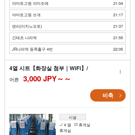
야마토고원 야마조에
21:04
야마토고원 쓰게
21:17
덴리(이치노모토)
21:37
긴테츠 나라역
21:55
JR나라역 동쪽출구 4번
22:05
4열 시트【화장실 첨부｜WiFi】/
3,000 JPY～
어른
비축
시설
4 열
휴게실
휴게실