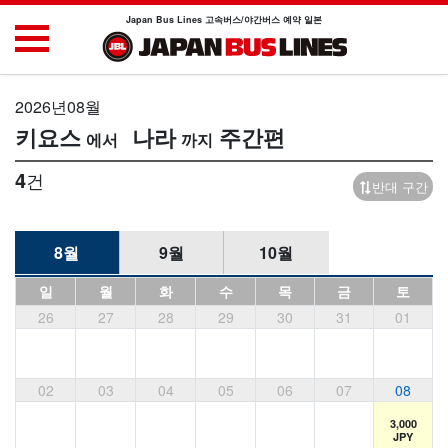
Japan Bus Lines 고속버스/야간버스 예약 일본
2026년08월
키요스
나라
주간편
4
건
반대 구간
8월
9월
10월
일
월
화
수
목
금
토
26
27
28
29
30
31
01
02
03
04
05
06
07
08
3,000
JPY