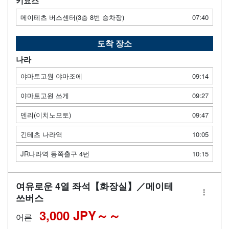
키요스
메이테츠 버스센터(3층 8번 승차장)
07:40
도착 장소
나라
야마토고원 야마조에
09:14
야마토고원 쓰게
09:27
덴리(이치노모토)
09:47
긴테츠 나라역
10:05
JR나라역 동쪽출구 4번
10:15
여유로운 4열 좌석【화장실】／메이테
쓰버스
3,000 JPY～
어른