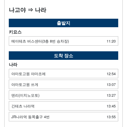
나고야 ⇒ 나라
출발지
키요스
메이테츠 버스센터(3층 8번 승차장)
11:20
도착 장소
나라
야마토고원 야마조에
12:54
야마토고원 쓰게
13:07
덴리(이치노모토)
13:27
긴테츠 나라역
13:45
JR나라역 동쪽출구 4번
13:55