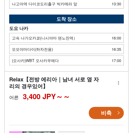
나고야역 다이코도리출구 빅카메라 앞
13:30
도착 장소
도요 나카
고속 나가오카쿄(니시야마 덴노잔역）
16:00
모모야마다이(하차전용)
16:35
(오사카)WBT 오사카우메다
17:00
Relax【전방 에리아｜남녀 서로 옆 자
리의 경우있어】
3,400 JPY～
어른
비축