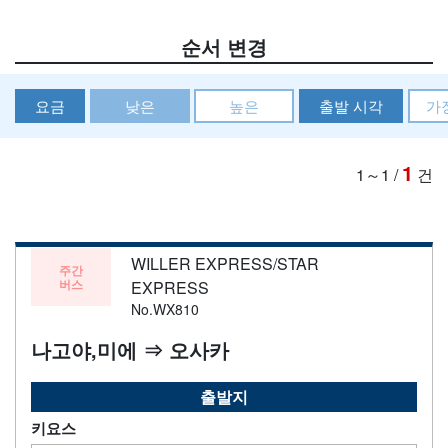
순서 변경
요금
낮은
높은
출발 시각
가
1
1～1
/
건
WILLER EXPRESS/STAR
주간
버스
EXPRESS
No.WX810
나고야,미에 ⇒ 오사카
출발지
키요스