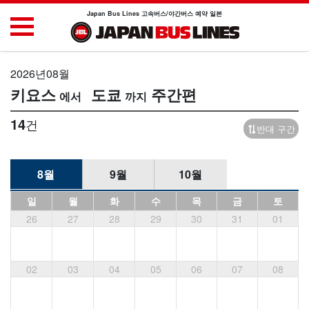
Japan Bus Lines 고속버스/야간버스 예약 일본
2026년08월
키요스
도쿄
주간편
14
건
반대 구간
8월
9월
10월
일
월
화
수
목
금
토
26
27
28
29
30
31
01
02
03
04
05
06
07
08