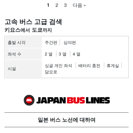
1
2
3
다음 »
고속 버스 고급 검색
키요스
도쿄
출발 시각
주간편
심야편
좌석 수
2 열
3 열
4 열
싱글 개인 좌석
배터리 충전
휴게실
시설
담요로
일본 버스 노선에 대하여