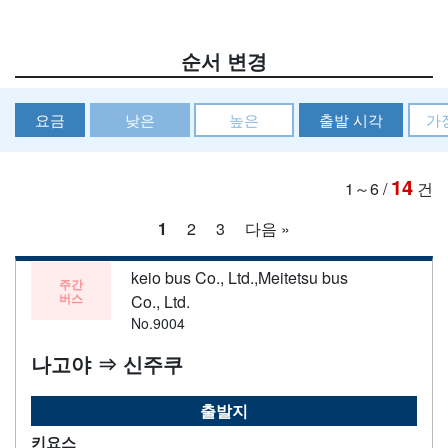
순서 변경
요금
낮은
높은
출발 시각
가
14
1～6
/
건
1
2
3
다음 »
keio bus Co., Ltd.,Meitetsu bus
주간
버스
Co., Ltd.
No.9004
나고야 ⇒ 신주쿠
출발지
키요스