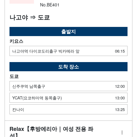
No.BE401
나고야 ⇒ 도쿄
출발지
키요스
나고야역 다이코도리출구 빅카메라 앞
06:15
도착 장소
도쿄
신주쿠역 남쪽출구
12:00
YCAT(요코하마역 동쪽출구)
13:00
칸나이
13:25
Relax【후방에리아｜여성 전용 좌
석】