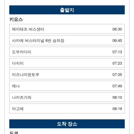
출발지
키요스
메이테츠 버스센터
06:30
사카에 버스터미널 8번 승차장
06:45
도우카다이
07:13
다지미
07:23
미즈나미덴토쿠
07:35
에나
07:49
나카츠가와
08:10
마고메
08:19
도착 장소
도쿄