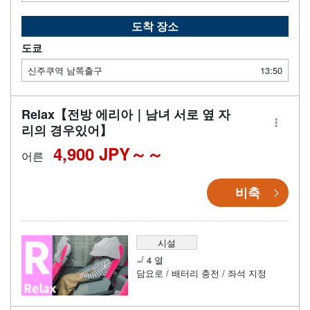
도착 장소
도쿄
신주쿠역 남쪽출구
13:50
Relax【전방 에리아｜남녀 서로 옆 자
리의 경우있어】
4,900 JPY～
어른
비축
시설
4 열
담요로 / 배터리 충전 / 좌석 지정