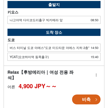
출발지
키요스
나고야역 다이코도리출구 빅카메라 앞
08:50
도착 장소
도쿄
버스 터미널 도쿄 야에스"도쿄 미드타운 야에스 지하 2층"
14:50
YCAT(요코하마역 동쪽출구)
15:40
Relax【후방에리아｜여성 전용 좌
석】
4,900 JPY～
어른
비축