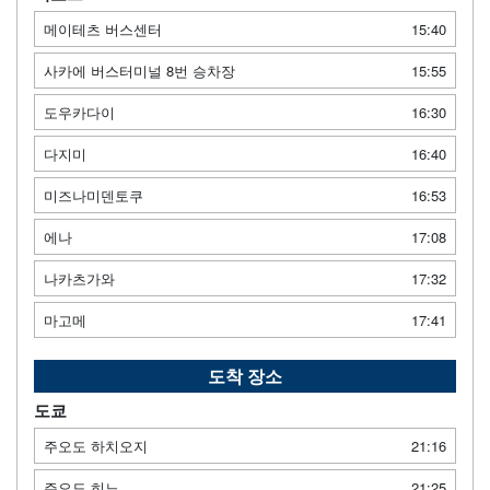
메이테츠 버스센터
15:40
사카에 버스터미널 8번 승차장
15:55
도우카다이
16:30
다지미
16:40
미즈나미덴토쿠
16:53
에나
17:08
나카츠가와
17:32
마고메
17:41
도착 장소
도쿄
주오도 하치오지
21:16
주오도 히노
21:25