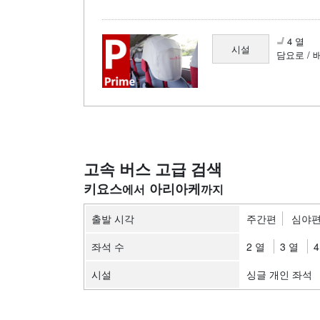
4 열
시설
담요로 / 
고속 버스 고급 검색
키요스
아리아케
출발 시각
주간편
심야
좌석 수
2 열
3 열
4
시설
싱글 개인 좌석