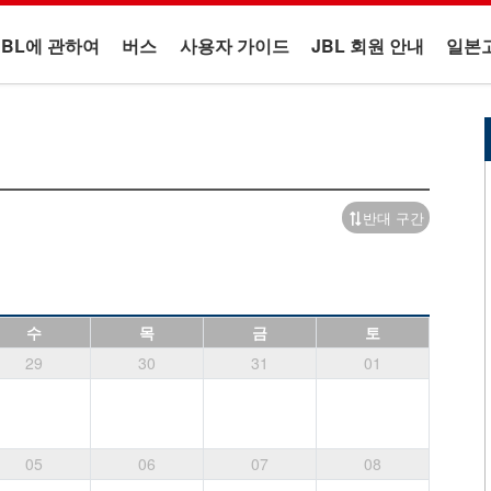
JBL에 관하여
버스
사용자 가이드
JBL 회원 안내
일본
반대 구간
수
목
금
토
29
30
31
01
05
06
07
08