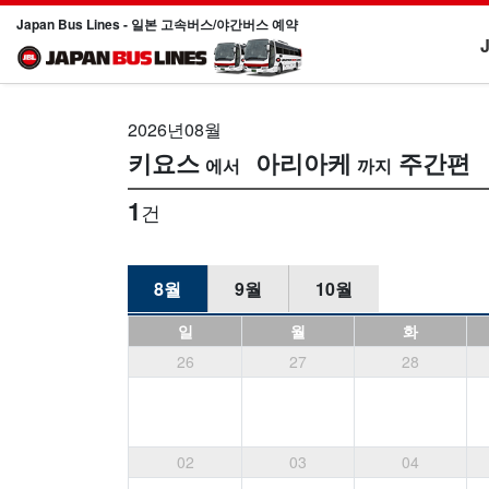
Japan Bus Lines - 일본 고속버스/야간버스 예약
2026년08월
키요스
아리아케
주간편
1
건
8월
9월
10월
일
월
화
26
27
28
02
03
04