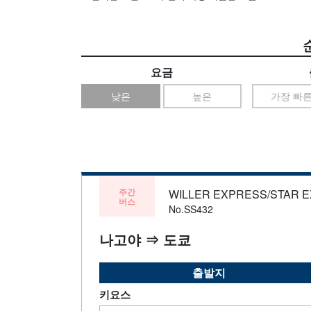
요금
낮은
높은
가장 빠
주간
WILLER EXPRESS/STAR 
버스
No.SS432
나고야 ⇒ 도쿄
출발지
키요스