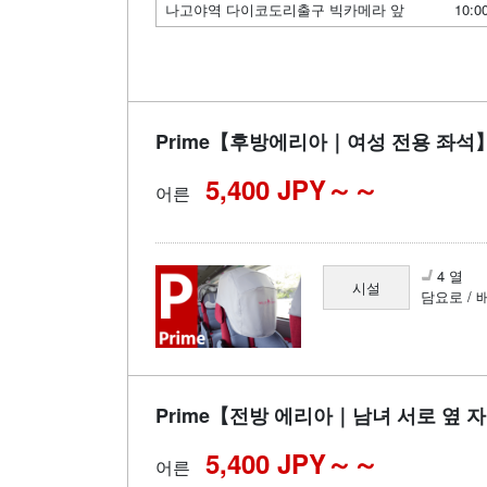
나고야역 다이코도리출구 빅카메라 앞
10:0
Prime【후방에리아｜여성 전용 좌석
5,400 JPY～
어른
4 열
시설
담요로 / 
Prime【전방 에리아｜남녀 서로 옆 
5,400 JPY～
어른