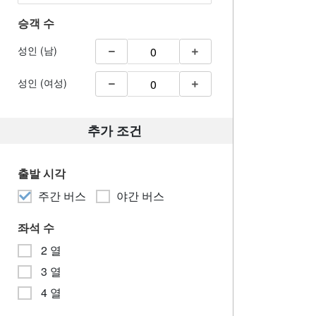
승객 수
성인 (남)
성인 (여성)
추가 조건
출발 시각
주간 버스
야간 버스
좌석 수
2 열
3 열
4 열