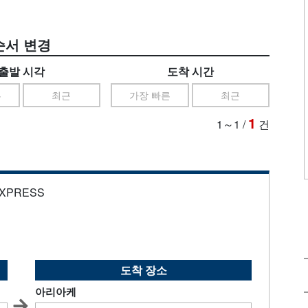
순서 변경
출발 시각
도착 시간
른
최근
가장 빠른
최근
1
1～1
/
건
EXPRESS
도착 장소
아리아케