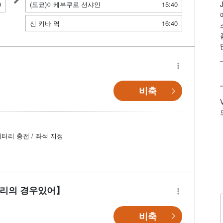
0
(도쿄)이케부쿠로 선샤인
15:40
신 키바 역
16:40
】
비축
배터리 충전 / 좌석 지정
자리의 경우있어】
비축