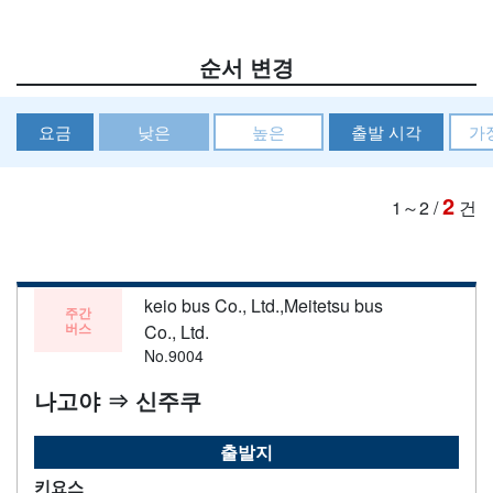
순서 변경
요금
낮은
높은
출발 시각
가
2
1～2
/
건
keio bus Co., Ltd.,Meitetsu bus
주간
버스
Co., Ltd.
No.9004
나고야 ⇒ 신주쿠
출발지
키요스