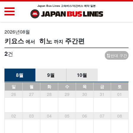
Japan Bus Lines 고속버스/야간버스 예약 일본
2026년08월
키요스
히노
주간편
2
건
반대 구간
8월
9월
10월
일
월
화
수
목
금
토
26
27
28
29
30
31
01
02
03
04
05
06
07
08