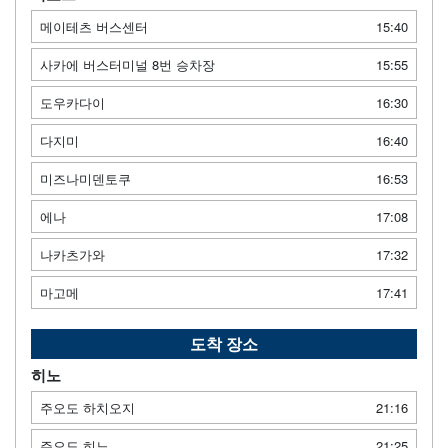
메이테츠 버스센터
15:40
사카에 버스터미널 8번 승차장
15:55
도우카다이
16:30
다지미
16:40
미즈나미덴토쿠
16:53
에나
17:08
나카츠가와
17:32
마고메
17:41
도착 장소
히노
주오도 하치오지
21:16
주오도 히노
21:25