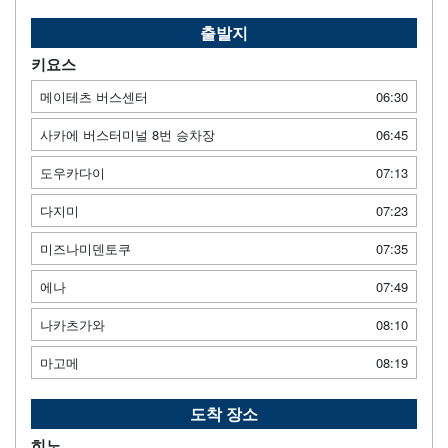
출발지
키요스
메이테츠 버스센터
06:30
사카에 버스터미널 8번 승차장
06:45
도우카다이
07:13
다지미
07:23
미즈나미덴토쿠
07:35
에나
07:49
나카츠가와
08:10
마고메
08:19
도착 장소
히노