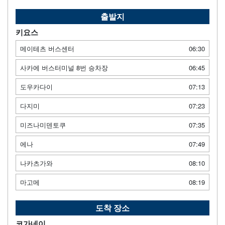
출발지
키요스
메이테츠 버스센터
06:30
사카에 버스터미널 8번 승차장
06:45
도우카다이
07:13
다지미
07:23
미즈나미덴토쿠
07:35
에나
07:49
나카츠가와
08:10
마고메
08:19
도착 장소
코가네이