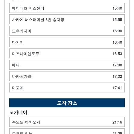
메이테츠 버스센터
15:40
사카에 버스터미널 8번 승차장
15:55
도우카다이
16:30
다지미
16:40
미즈나미덴토쿠
16:53
에나
17:08
나카츠가와
17:32
마고메
17:41
도착 장소
코가네이
주오도 하치오지
21:16
주오도 히노
21:25