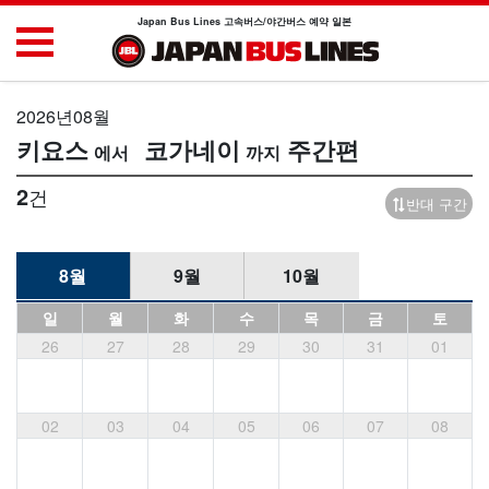
Japan Bus Lines 고속버스/야간버스 예약 일본
2026년08월
키요스
코가네이
주간편
2
건
반대 구간
8월
9월
10월
일
월
화
수
목
금
토
26
27
28
29
30
31
01
02
03
04
05
06
07
08