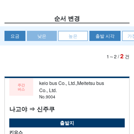
순서 변경
요금
낮은
높은
출발 시각
가
2
1～2
/
건
keio bus Co., Ltd.,Meitetsu bus
주간
버스
Co., Ltd.
No.9004
나고야 ⇒ 신주쿠
출발지
키요스