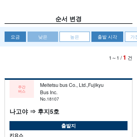
순서 변경
요금
낮은
높은
출발 시각
가
1
1～1
/
건
Meitetsu bus Co., Ltd.,Fujikyu
주간
버스
Bus Inc.
No.18107
나고야 ⇒ 후지5호
출발지
키요스