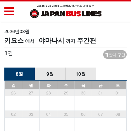
Japan Bus Lines 고속버스/야간버스 예약 일본
2026년08월
키요스
야마나시
주간편
1
건
반대 구간
8월
9월
10월
일
월
화
수
목
금
토
26
27
28
29
30
31
01
02
03
04
05
06
07
08