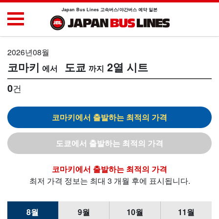
Japan Bus Lines 고속버스/야간버스 예약 일본
2026년08월
코마키
도쿄
2열 시트
0
건
코마키
도쿄
코마키
최저 가격 정보는 최대 3 개월 후에 표시됩니다.
8월
9월
10월
11월