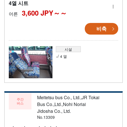
4열 시트
3,600 JPY～
어른
비축
시설
4 열
Meitetsu bus Co., Ltd.,JR Tokai
주간
버스
Bus Co.,Ltd.,Nohi Noriai
Jidosha Co., Ltd.
No.13309