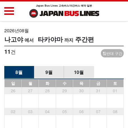
Japan Bus Lines 고속버스/야간버스 예약 일본
2026년08월
나고야
타카야마
주간편
11
건
반대 구간
8월
9월
10월
일
월
화
수
목
금
토
26
27
28
29
30
31
01
02
03
04
05
06
07
08