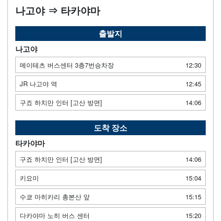
나고야 ⇒ 타카야마
출발지
나고야
메이테츠 버스센터 3층7번승차장
12:30
JR 나고야 역
12:45
구죠 하치만 인터 [고산 방면]
14:06
도착 장소
타카야마
구죠 하치만 인터 [고산 방면]
14:06
키요미
15:04
수쿄 마히카리 총본산 앞
15:15
다카야마 노히 버스 센터
15:20