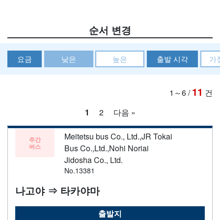
순서 변경
요금
낮은
높은
출발 시각
가
11
1～6
/
건
1
2
다음 »
Meitetsu bus Co., Ltd.,JR Tokai
주간
버스
Bus Co.,Ltd.,Nohi Noriai
Jidosha Co., Ltd.
No.13381
나고야 ⇒ 타카야마
출발지