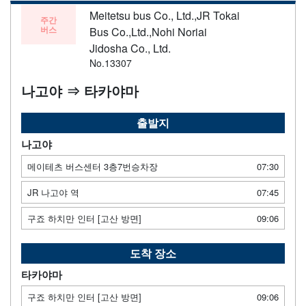
Meitetsu bus Co., Ltd.,JR Tokai
주간
버스
Bus Co.,Ltd.,Nohi Noriai
Jidosha Co., Ltd.
No.13307
나고야 ⇒ 타카야마
출발지
나고야
메이테츠 버스센터 3층7번승차장
07:30
JR 나고야 역
07:45
구죠 하치만 인터 [고산 방면]
09:06
도착 장소
타카야마
구죠 하치만 인터 [고산 방면]
09:06