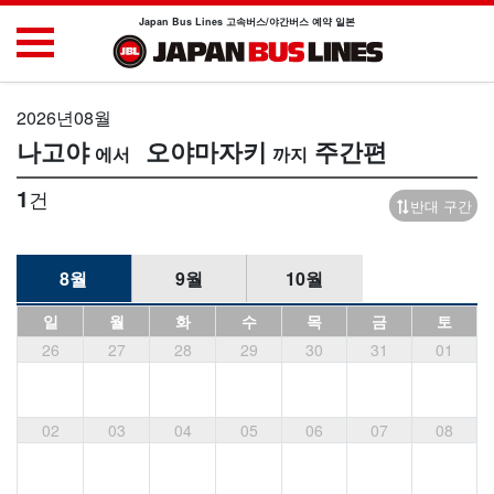
Japan Bus Lines 고속버스/야간버스 예약 일본
2026년08월
나고야
오야마자키
주간편
1
건
반대 구간
8월
9월
10월
일
월
화
수
목
금
토
26
27
28
29
30
31
01
02
03
04
05
06
07
08