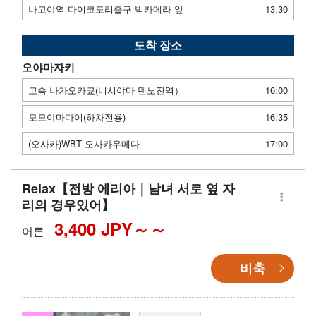
나고야역 다이코도리출구 빅카메라 앞
13:30
도착 장소
오야마자키
고속 나가오카쿄(니시야마 덴노잔역）
16:00
모모야마다이(하차전용)
16:35
(오사카)WBT 오사카우메다
17:00
Relax【전방 에리아｜남녀 서로 옆 자
리의 경우있어】
3,400 JPY～
어른
비축