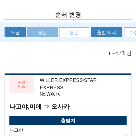
순서 변경
요금
낮은
높은
출발 시각
가
1
1～1
/
건
WILLER EXPRESS/STAR
주간
버스
EXPRESS
No.WX810
나고야,미에 ⇒ 오사카
출발지
나고야