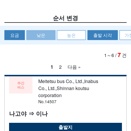
순서 변경
요금
낮은
높은
출발 시각
가
7
1～6
/
건
1
2
다음 »
Meitetsu bus Co., Ltd.,Inabus
주간
버스
Co., Ltd.,Shinnan koutsu
corporation
No.14507
나고야 ⇒ 이나
출발지