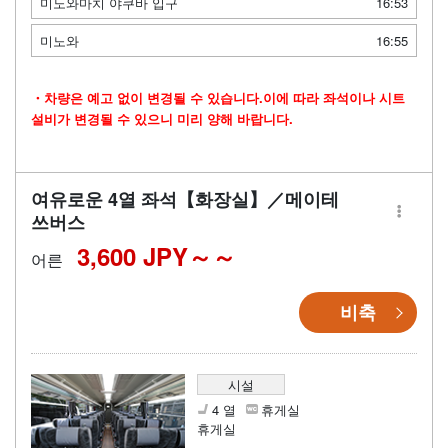
미노와마치 야쿠바 입구
16:53
미노와
16:55
・차량은 예고 없이 변경될 수 있습니다.이에 따라 좌석이나 시트
설비가 변경될 수 있으니 미리 양해 바랍니다.
여유로운 4열 좌석【화장실】／메이테
쓰버스
3,600 JPY～
어른
비축
시설
4 열
휴게실
휴게실