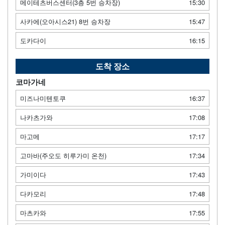
메이테츠버스센터(3층 5번 승차장)
15:30
사카에(오아시스21) 8번 승차장
15:47
도카다이
16:15
도착 장소
코마가네
미즈나미텐토쿠
16:37
나카츠가와
17:08
마고메
17:17
고마바(주오도 히루가미 온천)
17:34
가미이다
17:43
다카모리
17:48
마츠카와
17:55