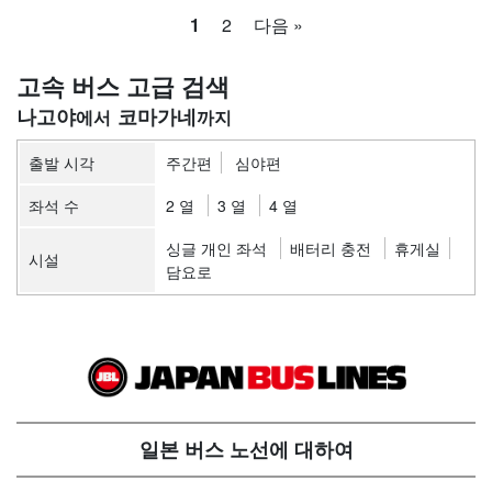
1
2
다음 »
고속 버스 고급 검색
나고야
코마가네
출발 시각
주간편
심야편
좌석 수
2 열
3 열
4 열
싱글 개인 좌석
배터리 충전
휴게실
시설
담요로
일본 버스 노선에 대하여