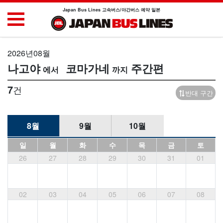
Japan Bus Lines 고속버스/야간버스 예약 일본
2026년08월
나고야
코마가네
주간편
7
건
반대 구간
8월
9월
10월
일
월
화
수
목
금
토
26
27
28
29
30
31
01
02
03
04
05
06
07
08