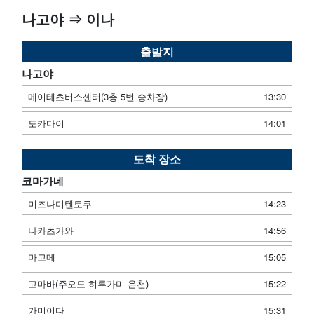
나고야 ⇒ 이나
출발지
나고야
메이테츠버스센터(3층 5번 승차장)
13:30
도카다이
14:01
도착 장소
코마가네
미즈나미텐토쿠
14:23
나카츠가와
14:56
마고메
15:05
고마바(주오도 히루가미 온천)
15:22
가미이다
15:31