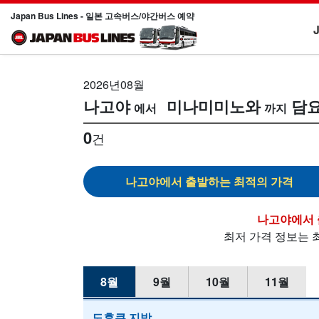
Japan Bus Lines - 일본 고속버스/야간버스 예약
2026년08월
나고야
미나미미노와
담
0
건
나고야
나고야
최저 가격 정보는 
8월
9월
10월
11월
도후쿠 지방