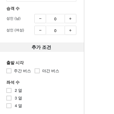
승객 수
성인 (남)
성인 (여성)
추가 조건
출발 시각
주간 버스
야간 버스
좌석 수
2 열
3 열
4 열