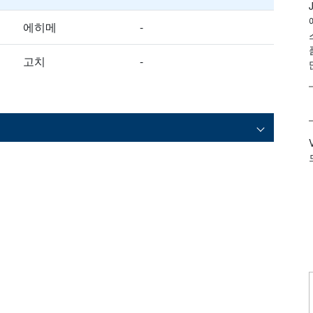
에히메
-
고치
-