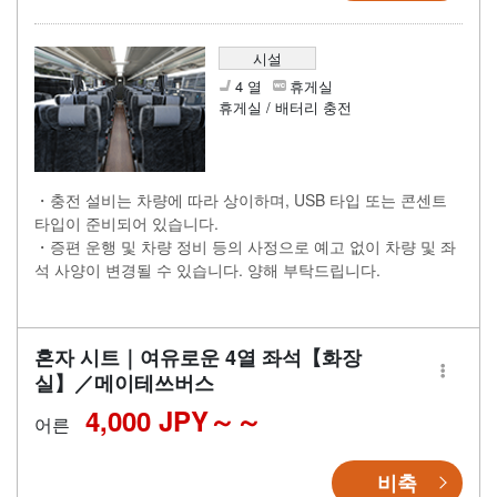
시설
4 열
휴게실
휴게실 / 배터리 충전
・충전 설비는 차량에 따라 상이하며, USB 타입 또는 콘센트
타입이 준비되어 있습니다.
・증편 운행 및 차량 정비 등의 사정으로 예고 없이 차량 및 좌
석 사양이 변경될 수 있습니다. 양해 부탁드립니다.
혼자 시트｜여유로운 4열 좌석【화장
실】／메이테쓰버스
4,000 JPY～
어른
비축