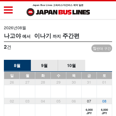
Japan Bus Lines 고속버스/야간버스 예약 일본
2026년08월
나고야
이나기
주간편
2
건
반대 구간
8월
9월
10월
일
월
화
수
목
금
토
26
27
28
29
30
31
01
02
03
04
05
06
07
08
6,000
6,000
JPY
JPY