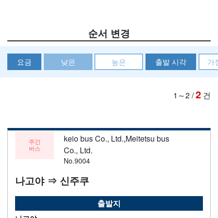
순서 변경
요금
낮은
높은
출발 시각
가
2
1～2
/
건
keio bus Co., Ltd.,Meitetsu bus
주간
버스
Co., Ltd.
No.9004
나고야 ⇒ 신주쿠
출발지