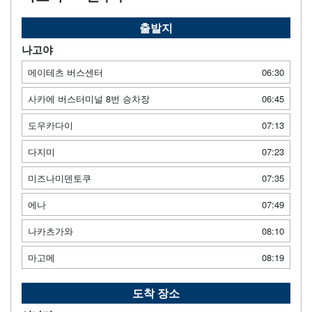
출발지
나고야
메이테츠 버스센터
06:30
사카에 버스터미널 8번 승차장
06:45
도우카다이
07:13
다지미
07:23
미즈나미덴토쿠
07:35
에나
07:49
나카츠가와
08:10
마고메
08:19
도착 장소