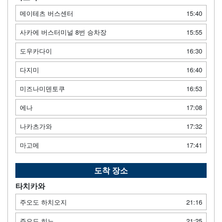
메이테츠 버스센터
15:40
사카에 버스터미널 8번 승차장
15:55
도우카다이
16:30
다지미
16:40
미즈나미덴토쿠
16:53
에나
17:08
나카츠가와
17:32
마고메
17:41
도착 장소
타치카와
주오도 하치오지
21:16
주오도 히노
21:25