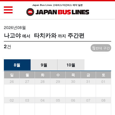
Japan Bus Lines 고속버스/야간버스 예약 일본
2026년08월
나고야
타치카와
주간편
2
건
반대 구간
8월
9월
10월
일
월
화
수
목
금
토
26
27
28
29
30
31
01
02
03
04
05
06
07
08