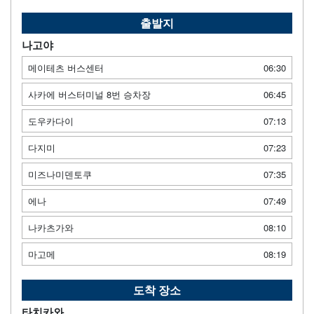
출발지
나고야
메이테츠 버스센터
06:30
사카에 버스터미널 8번 승차장
06:45
도우카다이
07:13
다지미
07:23
미즈나미덴토쿠
07:35
에나
07:49
나카츠가와
08:10
마고메
08:19
도착 장소
타치카와