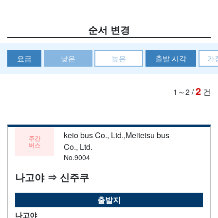
순서 변경
요금
낮은
높은
출발 시각
가
2
1～2
/
건
keio bus Co., Ltd.,Meitetsu bus
주간
버스
Co., Ltd.
No.9004
나고야 ⇒ 신주쿠
출발지
나고야