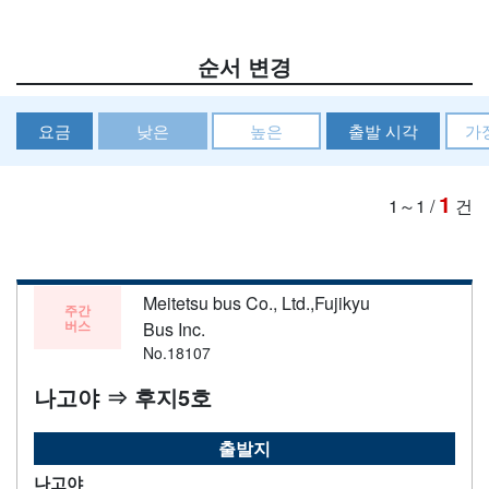
순서 변경
요금
낮은
높은
출발 시각
가
1
1～1
/
건
Meitetsu bus Co., Ltd.,Fujikyu
주간
버스
Bus Inc.
No.18107
나고야 ⇒ 후지5호
출발지
나고야