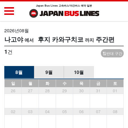
Japan Bus Lines 고속버스/야간버스 예약 일본
2026년08월
나고야
후지 카와구치코
주간편
1
건
반대 구간
8월
9월
10월
일
월
화
수
목
금
토
26
27
28
29
30
31
01
02
03
04
05
06
07
08