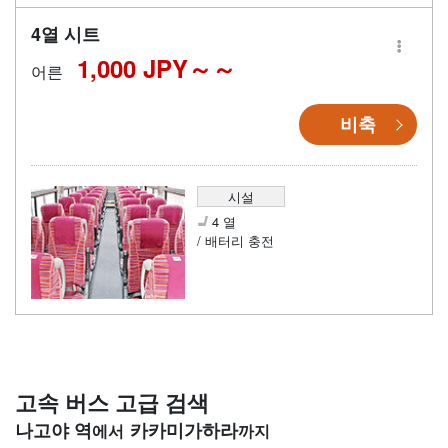
4열 시트
1,000 JPY～
어른
비축
시설
4 열
/ 배터리 충전
고속 버스 고급 검색
나고야 역
카카미가하라