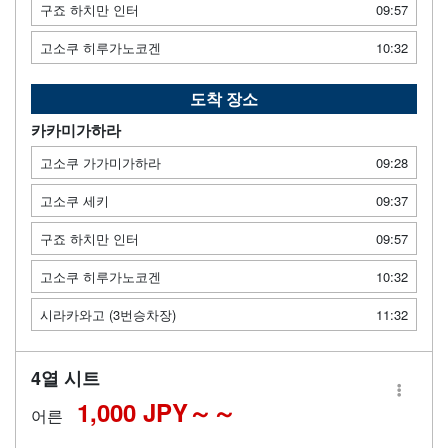
구죠 하치만 인터
09:57
고소쿠 히루가노코겐
10:32
도착 장소
카카미가하라
고소쿠 가가미가하라
09:28
고소쿠 세키
09:37
구죠 하치만 인터
09:57
고소쿠 히루가노코겐
10:32
시라카와고 (3번승차장)
11:32
4열 시트
1,000 JPY～
어른