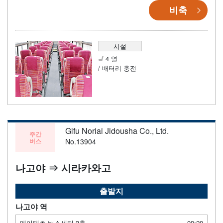
비축
시설
4 열
/ 배터리 충전
Gifu Noriai Jidousha Co., Ltd.
주간
버스
No.13904
나고야 ⇒ 시라카와고
출발지
나고야 역
메이테츠 버스센터 3층
09:20