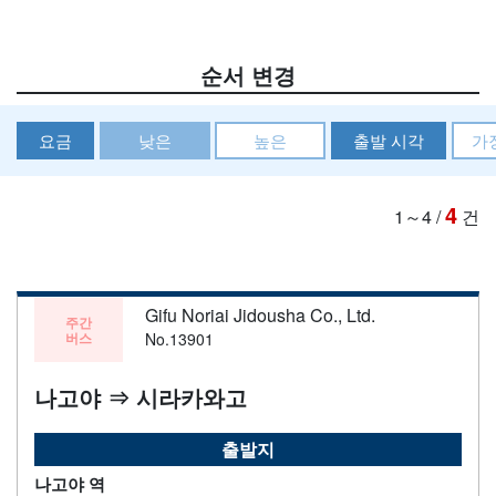
순서 변경
요금
낮은
높은
출발 시각
가
4
1～4
/
건
Gifu Noriai Jidousha Co., Ltd.
주간
버스
No.13901
나고야 ⇒ 시라카와고
출발지
나고야 역