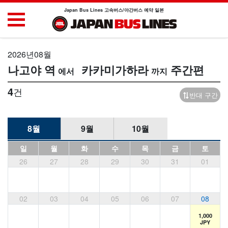
Japan Bus Lines 고속버스/야간버스 예약 일본
2026년08월
나고야 역
카카미가하라
주간편
4
건
반대 구간
8월
9월
10월
일
월
화
수
목
금
토
26
27
28
29
30
31
01
02
03
04
05
06
07
08
1,000
JPY