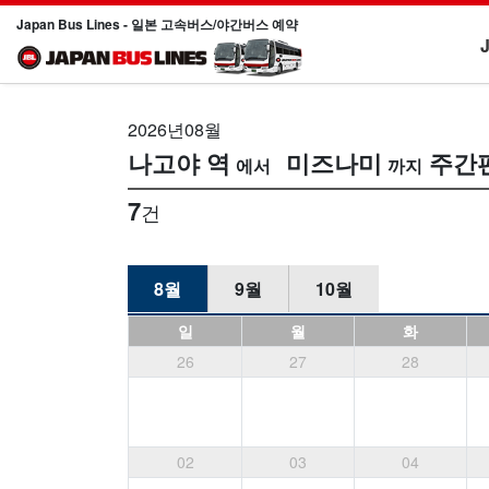
Japan Bus Lines - 일본 고속버스/야간버스 예약
2026년08월
나고야 역
미즈나미
주간
7
건
8월
9월
10월
일
월
화
26
27
28
02
03
04