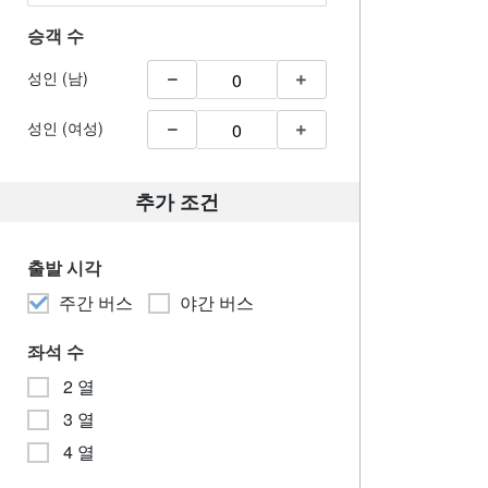
승객 수
성인 (남)
성인 (여성)
추가 조건
출발 시각
주간 버스
야간 버스
좌석 수
2 열
3 열
4 열