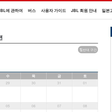
JBL에 관하여
버스
사용자 가이드
JBL 회원 안내
일본
편
반대 구간
수
목
금
토
29
30
31
01
05
06
07
08