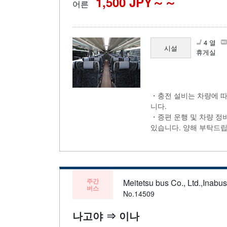
1,500 JPY～
어른
4 열
시설
휴게실
・충전 설비는 차량에 따
니다.
・증편 운행 및 차량 정
있습니다. 양해 부탁드립
주간
Meitetsu bus Co., Ltd.,Inabu
버스
No.14509
나고야 ⇒ 이나