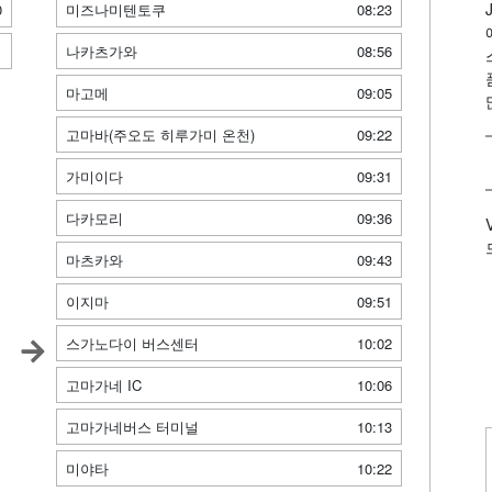
0
미즈나미텐토쿠
08:23
1
나카츠가와
08:56
마고메
09:05
고마바(주오도 히루가미 온천)
09:22
가미이다
09:31
다카모리
09:36
마츠카와
09:43
이지마
09:51
스가노다이 버스센터
10:02
고마가네 IC
10:06
고마가네버스 터미널
10:13
미야타
10:22