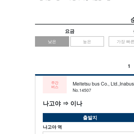
요금
낮은
높은
가장 빠
1
주간
Meitetsu bus Co., Ltd.,Inabu
버스
No.14507
나고야 ⇒ 이나
출발지
나고야 역