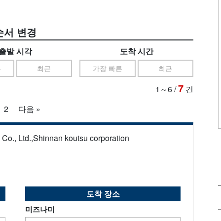
순서 변경
출발 시각
도착 시간
른
최근
가장 빠른
최근
7
1～6
/
건
2
다음 »
s Co., Ltd.,Shinnan koutsu corporation
도착 장소
미즈나미