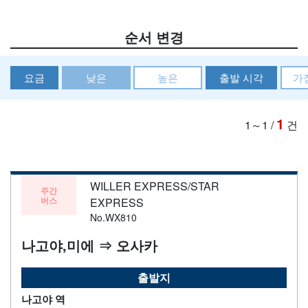
순서 변경
요금
낮은
높은
출발 시각
가
1
1～1
/
건
WILLER EXPRESS/STAR
주간
버스
EXPRESS
No.WX810
나고야,미에 ⇒ 오사카
출발지
나고야 역