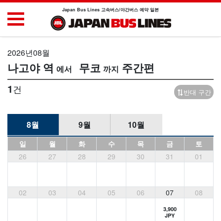
Japan Bus Lines 고속버스/야간버스 예약 일본
2026년08월
나고야 역
무코
주간편
1
건
반대 구간
8월
9월
10월
일
월
화
수
목
금
토
26
27
28
29
30
31
01
02
03
04
05
06
07
08
3,900
JPY