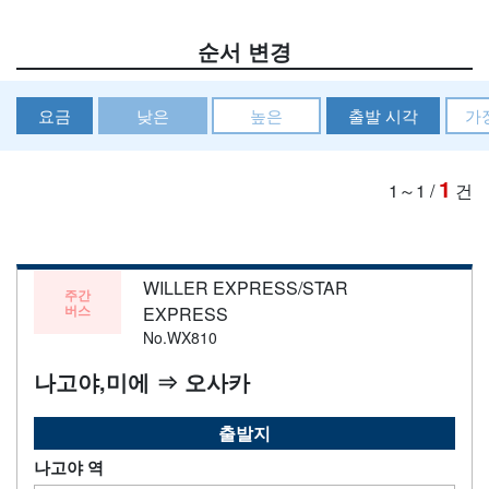
순서 변경
요금
낮은
높은
출발 시각
가
1
1～1
/
건
WILLER EXPRESS/STAR
주간
버스
EXPRESS
No.WX810
나고야,미에 ⇒ 오사카
출발지
나고야 역