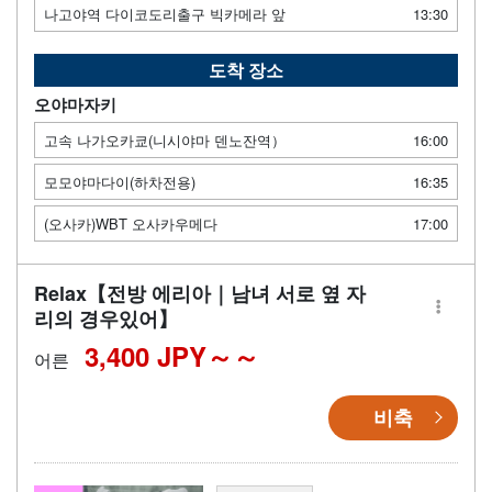
나고야역 다이코도리출구 빅카메라 앞
13:30
도착 장소
오야마자키
고속 나가오카쿄(니시야마 덴노잔역）
16:00
모모야마다이(하차전용)
16:35
(오사카)WBT 오사카우메다
17:00
Relax【전방 에리아｜남녀 서로 옆 자
리의 경우있어】
3,400 JPY～
어른
비축