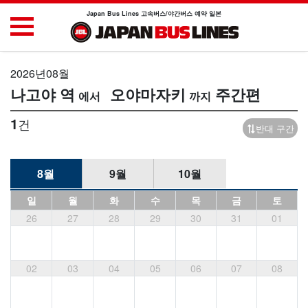
Japan Bus Lines 고속버스/야간버스 예약 일본
2026년08월
나고야 역
오야마자키
주간편
1
건
반대 구간
8월
9월
10월
일
월
화
수
목
금
토
26
27
28
29
30
31
01
02
03
04
05
06
07
08