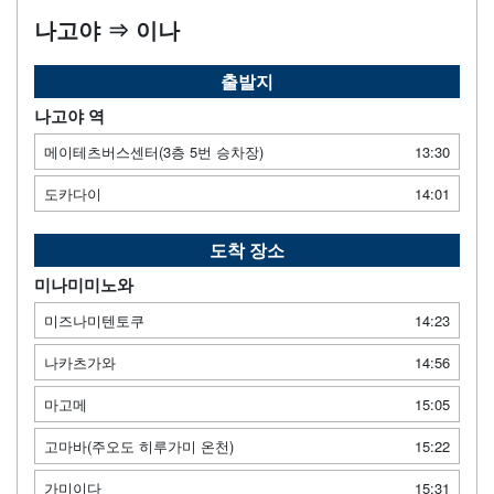
나고야 ⇒ 이나
출발지
나고야 역
메이테츠버스센터(3층 5번 승차장)
13:30
도카다이
14:01
도착 장소
미나미미노와
미즈나미텐토쿠
14:23
나카츠가와
14:56
마고메
15:05
고마바(주오도 히루가미 온천)
15:22
가미이다
15:31