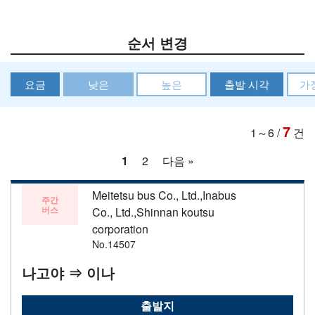
순서 변경
요금
낮은
높은
출발 시각
가
7
1～6
/
건
1
2
다음 »
Meitetsu bus Co., Ltd.,Inabus
주간
버스
Co., Ltd.,Shinnan koutsu
corporation
No.14507
나고야 ⇒ 이나
출발지