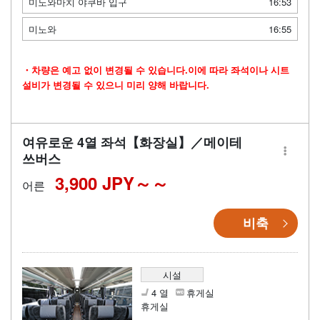
미노와마치 야쿠바 입구
16:53
미노와
16:55
・차량은 예고 없이 변경될 수 있습니다.이에 따라 좌석이나 시트
설비가 변경될 수 있으니 미리 양해 바랍니다.
여유로운 4열 좌석【화장실】／메이테
쓰버스
3,900 JPY～
어른
비축
시설
4 열
휴게실
휴게실