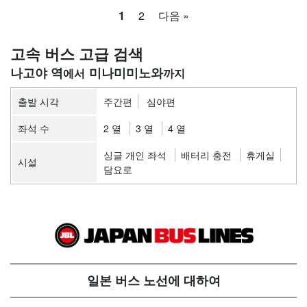
1
2
다음 »
고속 버스 고급 검색
나고야 역
미나미미노와
출발 시각
주간편
심야편
좌석 수
2 열
3 열
4 열
싱글 개인 좌석
배터리 충전
휴게실
시설
담요로
일본 버스 노선에 대하여