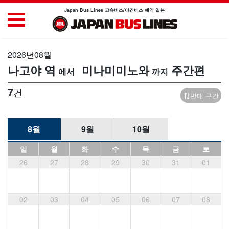
Japan Bus Lines 고속버스/야간버스 예약 일본
2026년08월
나고야 역
미나미미노와
주간편
7
건
반대 구간
8월
9월
10월
일
월
화
수
목
금
토
26
27
28
29
30
31
01
02
03
04
05
06
07
08