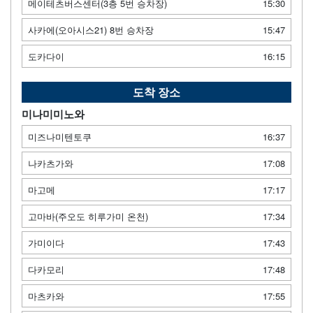
메이테츠버스센터(3층 5번 승차장)
15:30
사카에(오아시스21) 8번 승차장
15:47
도카다이
16:15
도착 장소
미나미미노와
미즈나미텐토쿠
16:37
나카츠가와
17:08
마고메
17:17
고마바(주오도 히루가미 온천)
17:34
가미이다
17:43
다카모리
17:48
마츠카와
17:55