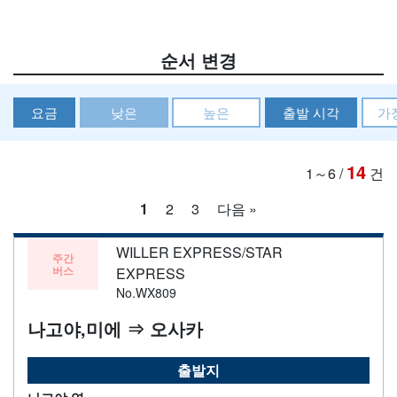
순서 변경
요금
낮은
높은
출발 시각
가
14
1～6
/
건
1
2
3
다음 »
WILLER EXPRESS/STAR
주간
버스
EXPRESS
No.WX809
나고야,미에 ⇒ 오사카
출발지