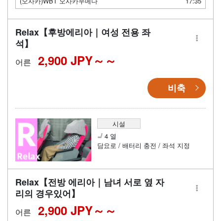
(오사카)WBT 오사카우메다
17:35
Relax【후방에리아｜여성 전용 좌
석】
2,900 JPY～
어른
비축
시설
4 열
담요로 / 배터리 충전 / 좌석 지정
Relax【전방 에리아｜남녀 서로 옆 자
리의 경우있어】
2,900 JPY～
어른