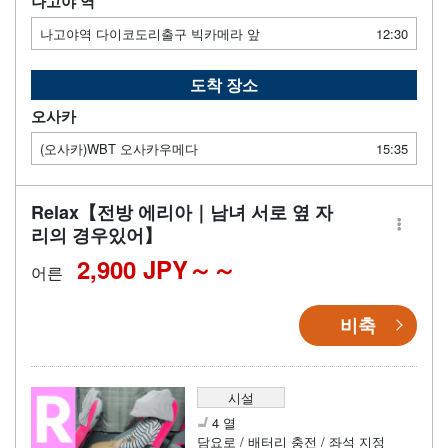
나고야 역
나고야역 다이코도리출구 빅카메라 앞
12:30
도착 장소
오사카
(오사카)WBT 오사카우메다
15:35
Relax【전방 에리아｜남녀 서로 옆 자
리의 경우있어】
2,900 JPY～
어른
비축
시설
4 열
담요로 / 배터리 충전 / 좌석 지정