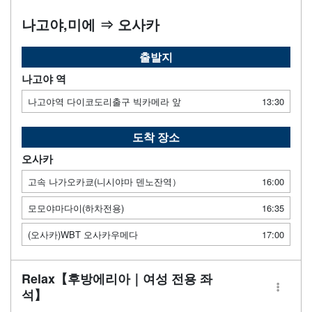
나고야,미에 ⇒ 오사카
출발지
나고야 역
나고야역 다이코도리출구 빅카메라 앞
13:30
도착 장소
오사카
고속 나가오카쿄(니시야마 덴노잔역）
16:00
모모야마다이(하차전용)
16:35
(오사카)WBT 오사카우메다
17:00
Relax【후방에리아｜여성 전용 좌
석】