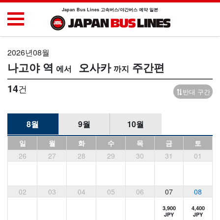
Japan Bus Lines 고속버스/야간버스 예약 일본
2026년08월
나고야 역
오사카
주간편
14
건
반대 구간
8월
9월
10월
일
월
화
수
목
금
토
26
27
28
29
30
31
01
02
03
04
05
06
07
08
3,900
4,400
JPY
JPY