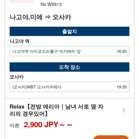
No.WX813
나고야,미에 ⇒ 오사카
출발지
나고야 역
나고야역 다이코도리출구 빅카메라 앞
16:30
도착 장소
오사카
(오사카)WBT 오사카우메다
19:35
Relax【전방 에리아｜남녀 서로 옆 자
리의 경우있어】
2,900 JPY～
어른