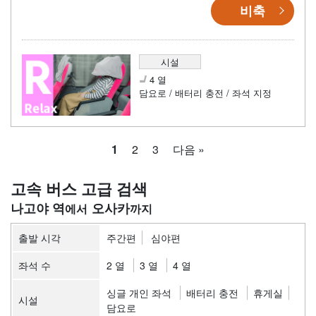
비축
시설
4 열
담요로 / 배터리 충전 / 좌석 지정
1
2
3
다음 »
고속 버스 고급 검색
나고야 역
오사카
출발 시각
주간편
심야편
좌석 수
2 열
3 열
4 열
싱글 개인 좌석
배터리 충전
휴게실
시설
담요로