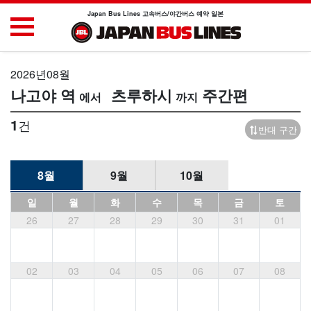
Japan Bus Lines 고속버스/야간버스 예약 일본
2026년08월
나고야 역
츠루하시
주간편
1
건
반대 구간
8월
9월
10월
일
월
화
수
목
금
토
26
27
28
29
30
31
01
02
03
04
05
06
07
08