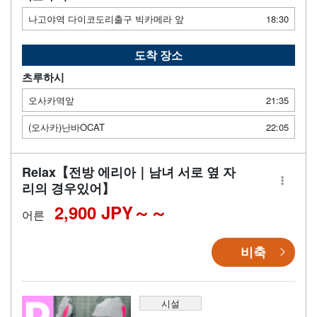
나고야역 다이코도리출구 빅카메라 앞
18:30
도착 장소
츠루하시
오사카역앞
21:35
(오사카)난바OCAT
22:05
Relax【전방 에리아｜남녀 서로 옆 자
리의 경우있어】
2,900 JPY～
어른
비축
시설