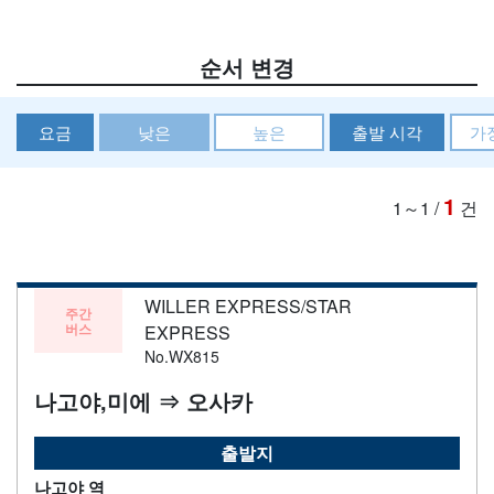
순서 변경
요금
낮은
높은
출발 시각
가
1
1～1
/
건
WILLER EXPRESS/STAR
주간
버스
EXPRESS
No.WX815
나고야,미에 ⇒ 오사카
출발지
나고야 역