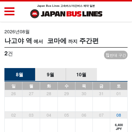
Japan Bus Lines 고속버스/야간버스 예약 일본
2026년08월
나고야 역
코마에
주간편
2
건
반대 구간
8월
9월
10월
일
월
화
수
목
금
토
26
27
28
29
30
31
01
02
03
04
05
06
07
08
6,400
JPY