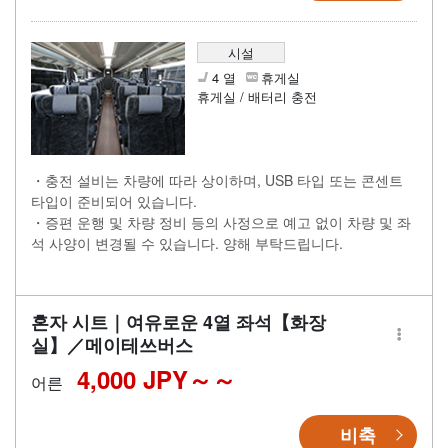
시설
4 열
휴게실
휴게실 / 배터리 충전
・충전 설비는 차량에 따라 상이하며, USB 타입 또는 콘센트
타입이 준비되어 있습니다.
・증편 운행 및 차량 정비 등의 사정으로 예고 없이 차량 및 좌
석 사양이 변경될 수 있습니다. 양해 부탁드립니다.
혼자 시트｜여유로운 4열 좌석【화장
실】／메이테쓰버스
4,000 JPY～
어른
비축