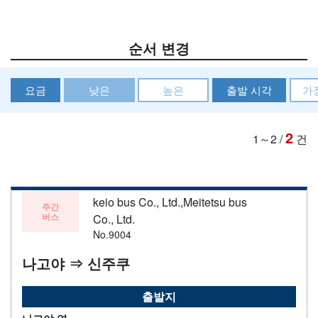
순서 변경
요금
낮은
높은
출발 시각
가
2
1～2
/
건
keio bus Co., Ltd.,Meitetsu bus
주간
버스
Co., Ltd.
No.9004
나고야 ⇒ 신주쿠
출발지