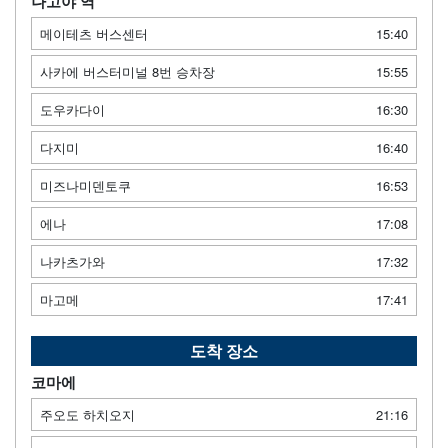
나고야 역
메이테츠 버스센터
15:40
사카에 버스터미널 8번 승차장
15:55
도우카다이
16:30
다지미
16:40
미즈나미덴토쿠
16:53
에나
17:08
나카츠가와
17:32
마고메
17:41
도착 장소
코마에
주오도 하치오지
21:16