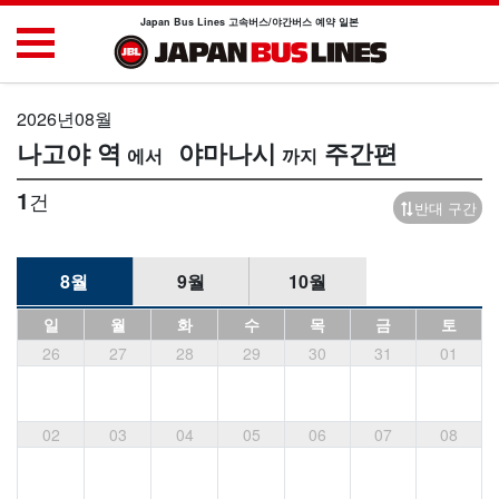
Japan Bus Lines 고속버스/야간버스 예약 일본
2026년08월
나고야 역
야마나시
주간편
1
건
반대 구간
8월
9월
10월
일
월
화
수
목
금
토
26
27
28
29
30
31
01
02
03
04
05
06
07
08