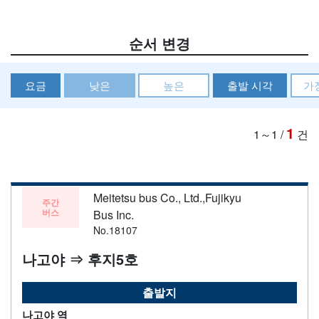
순서 변경
요금
낮은
높은
출발 시각
가
1
1～1
/
건
Meitetsu bus Co., Ltd.,Fujikyu
주간
버스
Bus Inc.
No.18107
나고야 ⇒ 후지5호
출발지
나고야 역