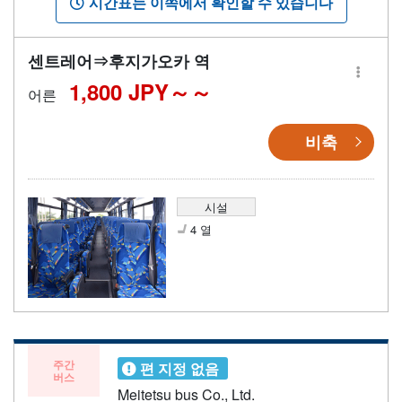
시간표는 이쪽에서 확인할 수 있습니다
센트레어⇒후지가오카 역
1,800 JPY～
어른
비축
시설
4 열
주간
편 지정 없음
버스
Meitetsu bus Co., Ltd.