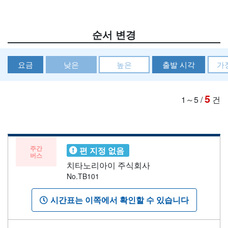
순서 변경
요금
낮은
높은
출발 시각
가
5
1～5
/
건
주간
편 지정 없음
버스
치타노리아이 주식회사
No.TB101
시간표는 이쪽에서 확인할 수 있습니다