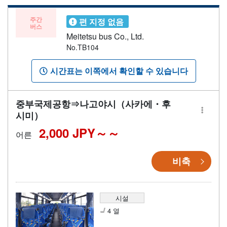
주간
편 지정 없음
버스
Meitetsu bus Co., Ltd.
No.TB104
시간표는 이쪽에서 확인할 수 있습니다
중부국제공항⇒나고야시（사카에・후
시미）
2,000 JPY～
어른
비축
시설
4 열