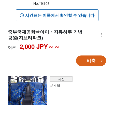
No.TB103
시간표는 이쪽에서 확인할 수 있습니다
중부국제공항⇒아이・지큐하쿠 기념
공원(지브리파크)
2,000 JPY～
어른
비축
시설
4 열