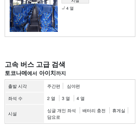
시설
4 열
고속 버스 고급 검색
토코나메
아이치
출발 시각
주간편
심야편
좌석 수
2 열
3 열
4 열
싱글 개인 좌석
배터리 충전
휴게실
시설
담요로