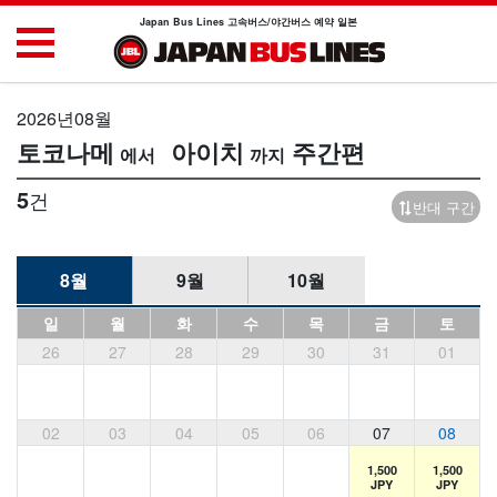
Japan Bus Lines 고속버스/야간버스 예약 일본
2026년08월
토코나메
아이치
주간편
5
건
반대 구간
8월
9월
10월
일
월
화
수
목
금
토
26
27
28
29
30
31
01
02
03
04
05
06
07
08
1,500
1,500
JPY
JPY