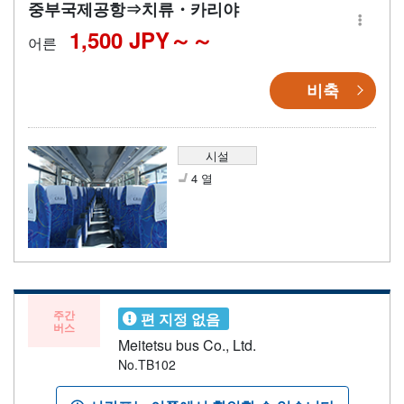
중부국제공항⇒치류・카리야
1,500 JPY～
어른
비축
시설
4 열
주간
편 지정 없음
버스
Meitetsu bus Co., Ltd.
No.TB102