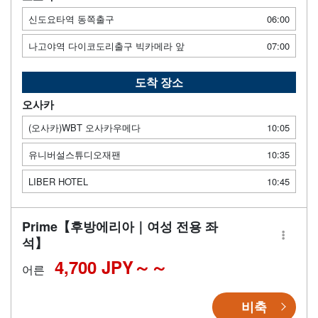
신도요타역 동쪽출구
06:00
나고야역 다이코도리출구 빅카메라 앞
07:00
도착 장소
오사카
(오사카)WBT 오사카우메다
10:05
유니버설스튜디오재팬
10:35
LIBER HOTEL
10:45
Prime【후방에리아｜여성 전용 좌
석】
4,700 JPY～
어른
비축