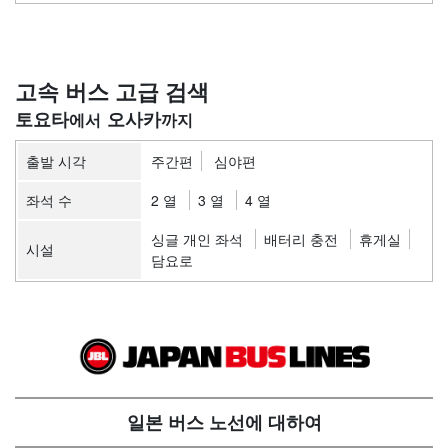
고속 버스 고급 검색
토요타
오사카
출발 시각
주간편
심야편
좌석 수
2 열
3 열
4 열
싱글 개인 좌석
배터리 충전
휴게실
시설
담요로
일본 버스 노선에 대하여