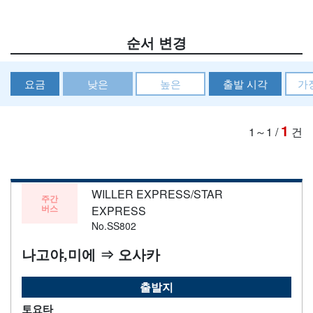
순서 변경
요금
낮은
높은
출발 시각
가
1
1～1
/
건
WILLER EXPRESS/STAR
주간
버스
EXPRESS
No.SS802
나고야,미에 ⇒ 오사카
출발지
토요타