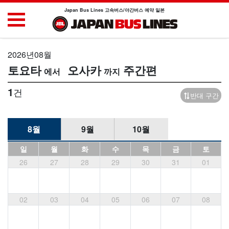
Japan Bus Lines 고속버스/야간버스 예약 일본
2026년08월
토요타
오사카
주간편
1
건
반대 구간
8월
9월
10월
일
월
화
수
목
금
토
26
27
28
29
30
31
01
02
03
04
05
06
07
08