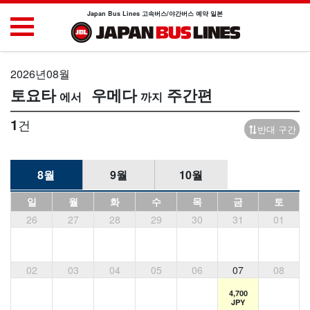
Japan Bus Lines 고속버스/야간버스 예약 일본
2026년08월
토요타
우메다
주간편
1
건
반대 구간
8월
9월
10월
일
월
화
수
목
금
토
26
27
28
29
30
31
01
02
03
04
05
06
07
08
4,700
JPY