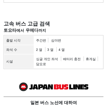
고속 버스 고급 검색
토요타
우메다
출발 시각
주간편
심야편
좌석 수
2 열
3 열
4 열
싱글 개인 좌석
배터리 충전
휴게실
시설
담요로
일본 버스 노선에 대하여