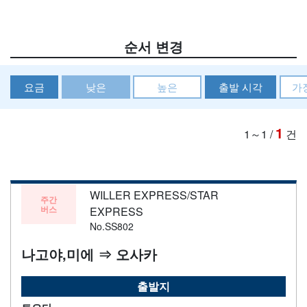
순서 변경
요금
낮은
높은
출발 시각
가
1
1～1
/
건
WILLER EXPRESS/STAR
주간
버스
EXPRESS
No.SS802
나고야,미에 ⇒ 오사카
출발지