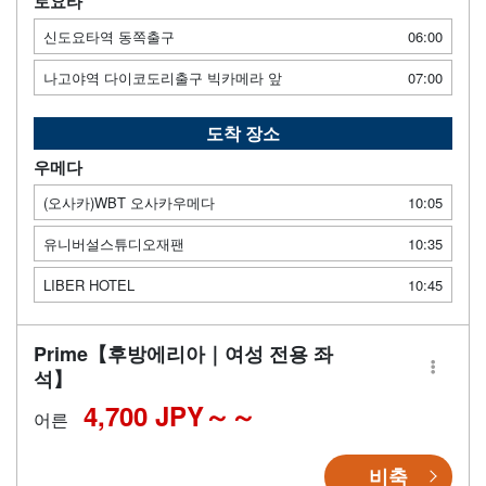
토요타
신도요타역 동쪽출구
06:00
나고야역 다이코도리출구 빅카메라 앞
07:00
도착 장소
우메다
(오사카)WBT 오사카우메다
10:05
유니버설스튜디오재팬
10:35
LIBER HOTEL
10:45
Prime【후방에리아｜여성 전용 좌
석】
4,700 JPY～
어른
비축